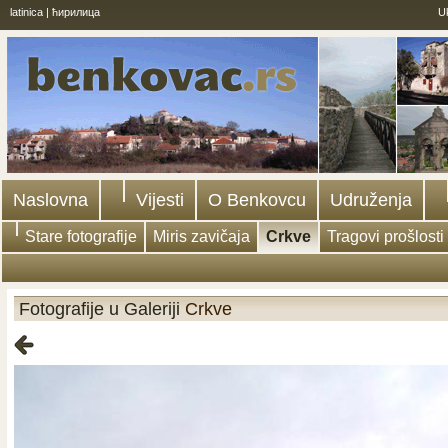
latinica
|
ћирилица
U
Naslovna
Vijesti
O Benkovcu
Udruženja
Stare fotografije
Miris zavičaja
Crkve
Tragovi prošlosti
Fotografije u Galeriji
Crkve