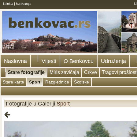
latinica
|
ћирилица
U
Naslovna
Vijesti
O Benkovcu
Udruženja
Stare fotografije
Miris zavičaja
Crkve
Tragovi prošlost
Stare karte
Sport
Razglednice
Školske
Fotografije u Galeriji
Sport