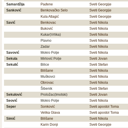
Samardžija
Pađene
Sveti Georgije
Sanković
Benkovačko Selo
Sveti Georgije
Kula Atlagić
Sveti Georgije
Savić
Benkovac
Sveti Nikola
Buković
Sveti Nikola
Kukar(Vrlika)
Sveti Nikola
Plavno
Sveti Nikola
Zadar
Sveti Nikola
Savović
Mokro Polje
Sveti Nikola
Sekula
Mirlović Polje
Sveti Jovan
Sekulić
Bilice
Sveti Stefan
Bilišane
Sveti Nikola
Muškovci
Sveti Nikola
Obrovac
Sveti Nikola
Šibenik
Sveti Stefan
Sekulović
Proložac(Imotski)
Sveti Jovan
Seović
Mokro Polje
Sveti Nikola
Seper
Sonković
Sveti apostol Toma
Velika Glava
Sveti apostol Toma
Simić
Bilišane
Sveti Nikola
Karin Donji
Sveti Georgije