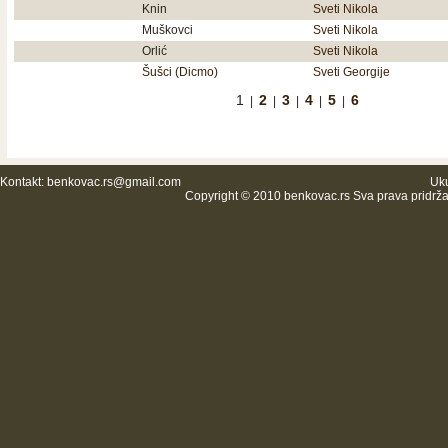
Knin
Sveti Nikola
Muškovci
Sveti Nikola
Orlić
Sveti Nikola
Šušci (Dicmo)
Sveti Georgije
1
2
3
4
5
6
|
|
|
|
|
Kontakt:
benkovac.rs@gmail.com
Uku
Copyright © 2010 benkovac.rs Sva prava pridrž