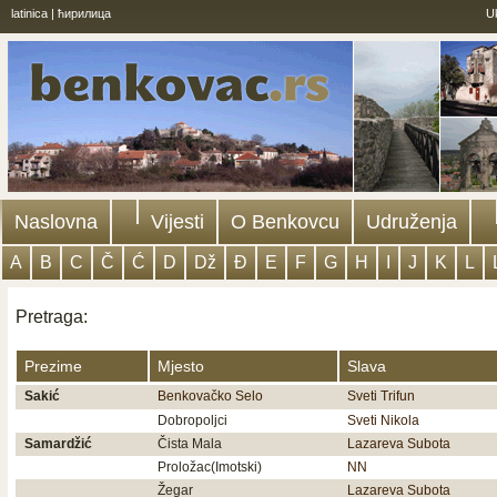
latinica
|
ћирилица
U
Naslovna
Vijesti
O Benkovcu
Udruženja
A
B
C
Č
Ć
D
Dž
Đ
E
F
G
H
I
J
K
L
Pretraga:
Prezime
Mjesto
Slava
Sakić
Benkovačko Selo
Sveti Trifun
Dobropoljci
Sveti Nikola
Samardžić
Čista Mala
Lazareva Subota
Proložac(Imotski)
NN
Žegar
Lazareva Subota