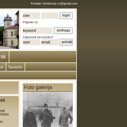
Kontakt:
benkovac.rs@gmail.com
Prijavite se
Zaboravili ste lozinku?
nik
or
Suveniri
Foto galerija
eni
enje
e Dobre
ri-