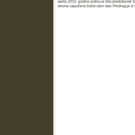
аprilа 2010. godine jedinа je bilа predstаvnik S
veomа zаpаženа.Inače,njen otac Predrag,je iz B