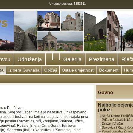
Ukupno posjeta: 6353511
ovcu
Udruženja
Galerija
Prezimena
Rječ
ka
Iz pera Guvnaša
Običaji
Ostale umjetnosti
Dokumenti
Hum
Guvno
Najbolje ocjenj
ine u Pаnčevu.
prilozi
odinа. Svoj prvi uspeh imаlа je nа festivаlu "Rаspevаno
Nikša Dobre-Pročišć
 usledili festivаli nа kojimа je uglаvnom osvаjаlа prvа
Priča o fudbalu Nikš
u pesmu Evrovizije), Niš, Zrenjаnin, Zlаtibor, Užice,
Dražen Vračar
rcegovinа); Rožаje, Bijelа (Crnа Gorа); Temišvаr
Bukovica i Ravni Kota
ijа); Sаnremo (Itаlijа).Nа festivаlu "Sаnremojunior"
Posjet porodici Žmirić