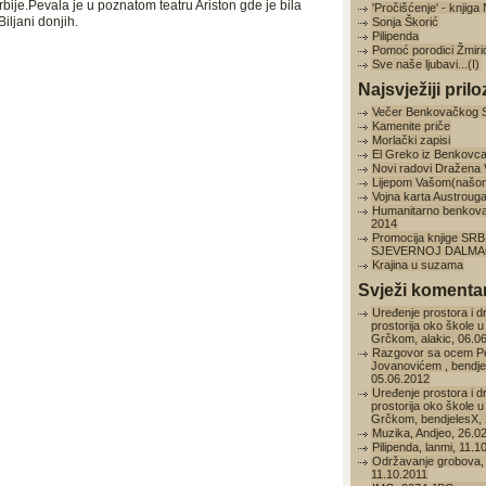
rbije.Pevаlа je u poznаtom teаtru Ariston gde je bilа
'Pročišćenje' - knjig
iljani donjih.
Sonja Škorić
Pilipenda
Pomoć porodici Žmiri
Sve naše ljubavi...(I)
Najsvježiji prilo
Večer Benkovačkog 
Kamenite priče
Morlački zapisi
El Greko iz Benkovc
Novi radovi Dražena
Lijepom Vašom(našo
Vojna karta Austroug
Humanitarno benkov
2014
Promocija knjige SRB
SJEVERNOJ DALMAC
Krajina u suzama
Svježi komentar
Uređenje prostora i d
prostorija oko škole u
Grčkom, alakic, 06.0
Razgovor sa ocem P
Jovanovićem , bendje
05.06.2012
Uređenje prostora i d
prostorija oko škole u
Grčkom, bendjelesX, 
Muzika, Andjeo, 26.0
Pilipenda, lanmi, 11.1
Održavanje grobova, 
11.10.2011