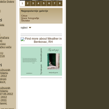
a Nikše Dobre
1
2
3
4
5
6
7
8
Najpopularnije galerije
ć
Crkve
Stare fotografije
zi
Školske
Sela
oglasi
a
 Vračara
m)
arske
ačko veče
I U
IJI
i
ruštvenih
 Islamu
6.2012
etrom
lesX,
ruštvenih
 Islamu
27.05.2012
2.2012
0.2011
lanmi,