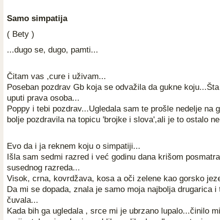
Samo simpatija
( Bety )
...dugo se, dugo, pamti...
Čitam vas ,cure i uživam...
Poseban pozdrav Gb koja se odvažila da gukne koju...Šta ti
uputi prava osoba...
Poppy i tebi pozdrav...Ugledala sam te prošle nedelje na g
bolje pozdravila na topicu 'brojke i slova',ali je to ostalo 
Evo da i ja reknem koju o simpatiji...
Išla sam sedmi razred i već godinu dana krišom posmatra
susednog razreda...
Visok, crna, kovrdžava, kosa a oči zelene kao gorsko jeze
Da mi se dopada, znala je samo moja najbolja drugarica i t
čuvala...
Kada bih ga ugledala , srce mi je ubrzano lupalo...činilo m