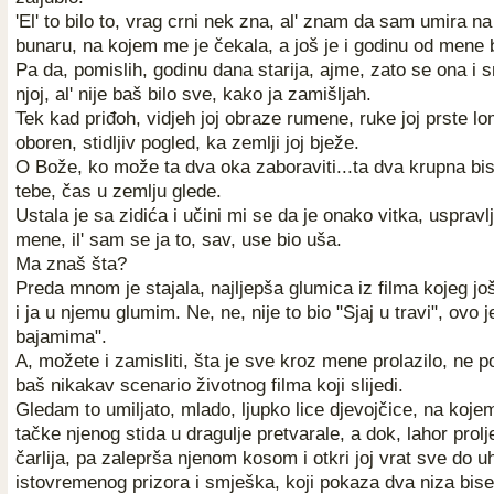
'El' to bilo to, vrag crni nek zna, al' znam da sam umira na
bunaru, na kojem me je čekala, a još je i godinu od mene bi
Pa da, pomislih, godinu dana starija, ajme, zato se ona i sm
njoj, al' nije baš bilo sve, kako ja zamišljah.
Tek kad priđoh, vidjeh joj obraze rumene, ruke joj prste lo
oboren, stidljiv pogled, ka zemlji joj bježe.
O Bože, ko može ta dva oka zaboraviti...ta dva krupna bis
tebe, čas u zemlju glede.
Ustala je sa zidića i učini mi se da je onako vitka, uspravlj
mene, il' sam se ja to, sav, use bio uša.
Ma znaš šta?
Preda mnom je stajala, najljepša glumica iz filma kojeg još 
i ja u njemu glumim. Ne, ne, nije to bio "Sjaj u travi", ovo 
bajamima".
A, možete i zamisliti, šta je sve kroz mene prolazilo, ne 
baš nikakav scenario životnog filma koji slijedi.
Gledam to umiljato, mlado, ljupko lice djevojčice, na koj
tačke njenog stida u dragulje pretvarale, a dok, lahor prolje
čarlija, pa zaleprša njenom kosom i otkri joj vrat sve do u
istovremenog prizora i smješka, koji pokaza dva niza biser