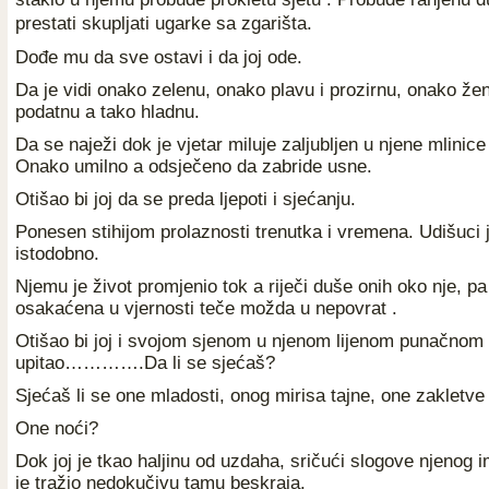
prestati skupljati ugarke sa zgarišta.
Dođe mu da sve ostavi i da joj ode.
Da je vidi onako zelenu, onako plavu i prozirnu, onako ž
podatnu a tako hladnu.
Da se naježi dok je vjetar miluje zaljubljen u njene mlinice 
Onako umilno a odsječeno da zabride usne.
Otišao bi joj da se preda ljepoti i sjećanju.
Ponesen stihijom prolaznosti trenutka i vremena. Udišuci j
istodobno.
Njemu je život promjenio tok a riječi duše onih oko nje, p
osakaćena u vjernosti teče možda u nepovrat .
Otišao bi joj i svojom sjenom u njenom lijenom punačnom
upitao………….Da li se sjećaš?
Sjećaš li se one mladosti, onog mirisa tajne, one zakletve
One noći?
Dok joj je tkao haljinu od uzdaha, sričući slogove njenog
je tražio nedokučivu tamu beskraja.