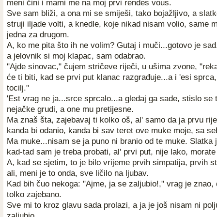
meni čini i mami me na moj prvi rendes vous.
Sve sam bliži, a ona mi se smiješi, tako bojažljivo, a sla
struji iljade volti, a knedle, koje nikad nisam volio, same mi
jedna za drugom.
A, ko me pita što ih ne volim? Gutaj i muči...gotovo je sa
a jelovnik si moj klapac, sam odabrao.
"Ajde sinovac," čujem stričeve riječi, u ušima zvone, "rek
će ti biti, kad se prvi put klanac razgrađuje...a i 'esi sprca
tocilj."
'Est vrag ne ja...srce sprcalo...a gledaj ga sade, stislo se 
nejačke grudi, a one mu pretijesne.
Ma znaš šta, zajebavaj ti kolko oš, al' samo da ja prvu ri
kanda bi odanio, kanda bi sav teret ove muke moje, sa se
Ma muke...nisam se ja puno ni branio od te muke. Slatka j
kad-tad sam je treba probati, al' prvi put, nije lako, morate 
A, kad se sjetim, to je bilo vrijeme prvih simpatija, prvih st
ali, meni je to onda, sve ličilo na ljubav.
Kad bih čuo nekoga: "Ajme, ja se zaljubio!," vrag je znao, d
tolko zajebano.
Sve mi to kroz glavu sada prolazi, a ja je još nisam ni pol
zaljubio.