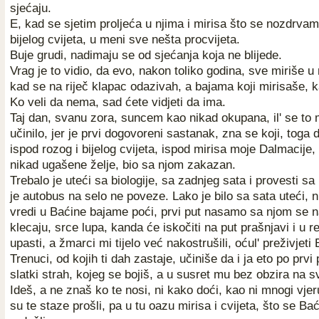
sjećaju.
E, kad se sjetim proljeća u njima i mirisa što se nozdrvama
bijelog cvijeta, u meni sve nešta procvijeta.
Buje grudi, nadimaju se od sjećanja koja ne blijede.
Vrag je to vidio, da evo, nakon toliko godina, sve miriše 
kad se na riječ klapac odazivah, a bajama koji mirisaše, 
Ko veli da nema, sad ćete vidjeti da ima.
Taj dan, svanu zora, suncem kao nikad okupana, il' se to
učinilo, jer je prvi dogovoreni sastanak, zna se koji, toga 
ispod rozog i bijelog cvijeta, ispod mirisa moje Dalmacije,
nikad ugašene želje, bio sa njom zakazan.
Trebalo je uteći sa biologije, sa zadnjeg sata i provesti s
je autobus na selo ne poveze. Lako je bilo sa sata uteći, ni
vredi u Baćine bajame poći, prvi put nasamo sa njom se n
klecaju, srce lupa, kanda će iskočiti na put prašnjavi i u r
upasti, a žmarci mi tijelo već nakostrušili, oćul' preživjeti 
Trenuci, od kojih ti dah zastaje, učiniše da i ja eto po prvi 
slatki strah, kojeg se bojiš, a u susret mu bez obzira na s
Ideš, a ne znaš ko te nosi, ni kako doći, kao ni mnogi vjer
su te staze prošli, pa u tu oazu mirisa i cvijeta, što se Ba