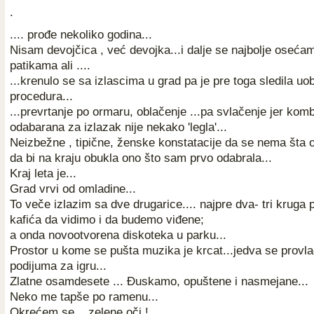
.
.... prođe nekoliko godina...
Nisam devojčica , već devojka...i dalje se najbolje osećam 
patikama ali ....
...krenulo se sa izlascima u grad pa je pre toga sledila uo
procedura...
...prevrtanje po ormaru, oblačenje ...pa svlačenje jer komb
odabarana za izlazak nije nekako 'legla'...
Neizbežne , tipične, ženske konstatacije da se nema šta o
da bi na kraju obukla ono što sam prvo odabrala...
Kraj leta je...
Grad vrvi od omladine...
To veče izlazim sa dve drugarice.... najpre dva- tri kruga 
kafića da vidimo i da budemo viđene;
a onda novootvorena diskoteka u parku...
Prostor u kome se pušta muzika je krcat...jedva se provl
podijuma za igru...
Zlatne osamdesete ... Đuskamo, opuštene i nasmejane...
Neko me tapše po ramenu...
Okrećem se... zelene oči !