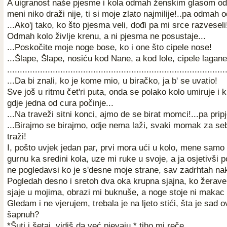
A uigranost naše pjesme i kola odmah ženskim glasom odg
meni niko draži nije, ti si moje zlato najmilije!..pa odmah
...Ako'j tako, ko što pjesma veli, dođi pa mi srce razveseli
Odmah kolo življe krenu, a ni pjesma ne posustaje...
...Poskočite moje noge bose, ko i one što cipele nose!
...Šlape, Šlape, nosiću kod Nane, a kod lole, cipele lagane
......................................................................................
...Da bi znali, ko je kome mio, u biračko, ja b' se uvatio!
Sve još u ritmu čet'ri puta, onda se polako kolo umiruje i k
gdje jedna od cura počinje...
...Na traveži sitni konci, ajmo de se birat momci!...pa pripj
...Birajmo se birajmo, odje nema laži, svaki momak za se
traži!
I, pošto uvjek jedan par, prvi mora ući u kolo, mene samo
gurnu ka sredini kola, uze mi ruke u svoje, a ja osjetivši p
ne pogledavsi ko je s'desne moje strane, sav zadrhtah na
Pogledah desno i sretoh dva oka krupna sjajna, ko žerave
sjaje u mojima, obrazi mi buknuše, a noge stoje ni makac 
Gledam i ne vjerujem, trebala je na ljeto stići, šta je sad o
šapnuh?
*Šuti i šetaj, vidiš da već pjevaju,* tiho mi reče.