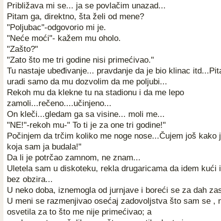
Približava mi se... ja se povlačim unazad...
Pitam ga, direktno, šta želi od mene?
"Poljubac"-odgovorio mi je.
"Neće moći"- kažem mu oholo.
"Zašto?"
"Zato što me tri godine nisi primećivao."
Tu nastaje ubeđivanje... pravdanje da je bio klinac itd...Pi
uradi samo da mu dozvolim da me poljubi...
Rekoh mu da klekne tu na stadionu i da me lepo
zamoli...rečeno....učinjeno...
On kleči...gledam ga sa visine... moli me...
"NE!"-rekoh mu-" To ti je za one tri godine!"
Počinjem da trčim koliko me noge nose...Čujem još kako 
koja sam ja budala!"
Da li je potrčao zamnom, ne znam...
Uletela sam u diskoteku, rekla drugaricama da idem kući 
bez obzira...
U neko doba, iznemogla od jurnjave i boreći se za dah za
U meni se razmenjivao osećaj zadovoljstva što sam se , n
osvetila za to što me nije primećivao; a