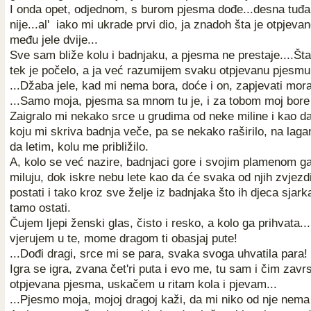
I onda opet, odjednom, s burom pjesma dođe...desna tuđa,
nije...al' iako mi ukrade prvi dio, ja znadoh šta je otpjevan
među jele dvije...
Sve sam bliže kolu i badnjaku, a pjesma ne prestaje....Šta
tek je počelo, a ja već razumijem svaku otpjevanu pjesmu
...Džaba jele, kad mi nema bora, doće i on, zapjevati mora
...Samo moja, pjesma sa mnom tu je, i za tobom moj bore 
Zaigralo mi nekako srce u grudima od neke miline i kao da
koju mi skriva badnja veče, pa se nekako raširilo, na lag
da letim, kolu me približilo.
A, kolo se već nazire, badnjaci gore i svojim plamenom ga
miluju, dok iskre nebu lete kao da će svaka od njih zvjez
postati i tako kroz sve želje iz badnjaka što ih djeca sjarka
tamo ostati.
Čujem ljepi ženski glas, čisto i resko, a kolo ga prihvata..
vjerujem u te, mome dragom ti obasjaj pute!
...Dođi dragi, srce mi se para, svaka svoga uhvatila para!
Igra se igra, zvana čet'ri puta i evo me, tu sam i čim zavr
otpjevana pjesma, uskačem u ritam kola i pjevam...
...Pjesmo moja, mojoj dragoj kaži, da mi niko od nje nema