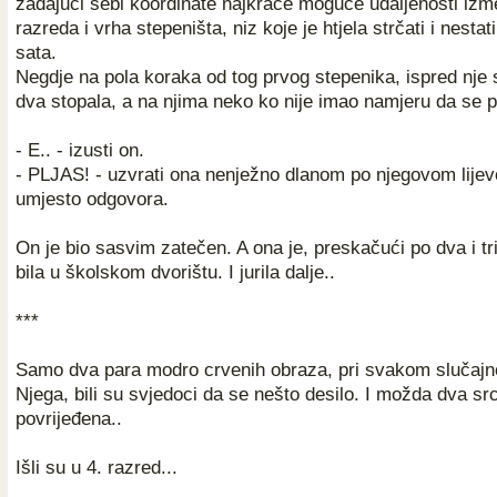
zadajući sebi koordinate najkraće moguće udaljenosti izm
razreda i vrha stepeništa, niz koje je htjela strčati i nestat
sata.
Negdje na pola koraka od tog prvog stepenika, ispred nje 
dva stopala, a na njima neko ko nije imao namjeru da se 
- E.. - izusti on.
- PLJAS! - uzvrati ona nenježno dlanom po njegovom lije
umjesto odgovora.
On je bio sasvim zatečen. A ona je, preskačući po dva i tr
bila u školskom dvorištu. I jurila dalje..
***
Samo dva para modro crvenih obraza, pri svakom slučajn
Njega, bili su svjedoci da se nešto desilo. I možda dva sr
povrijeđena..
Išli su u 4. razred...