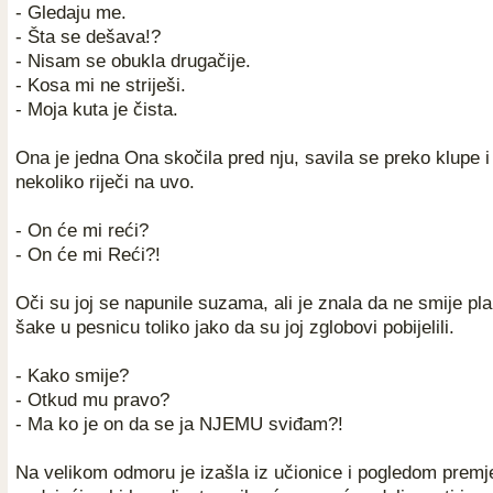
- Gledaju me.
- Šta se dešava!?
- Nisam se obukla drugačije.
- Kosa mi ne striješi.
- Moja kuta je čista.
Ona je jedna Ona skočila pred nju, savila se preko klupe i
nekoliko riječi na uvo.
- On će mi reći?
- On će mi Reći?!
Oči su joj se napunile suzama, ali je znala da ne smije plak
šake u pesnicu toliko jako da su joj zglobovi pobijelili.
- Kako smije?
- Otkud mu pravo?
- Ma ko je on da se ja NJEMU sviđam?!
Na velikom odmoru je izašla iz učionice i pogledom premje