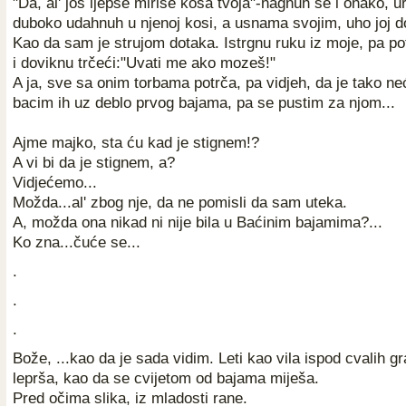
"Da, al' još ljepše miriše kosa tvoja"-nagnuh se i onako, ur
duboko udahnuh u njenoj kosi, a usnama svojim, uho joj d
Kao da sam je strujom dotaka. Istrgnu ruku iz moje, pa p
i doviknu trčeći:"Uvati me ako mozeš!"
A ja, sve sa onim torbama potrča, pa vidjeh, da je tako ne
bacim ih uz deblo prvog bajama, pa se pustim za njom...
Ajme majko, sta ću kad je stignem!?
A vi bi da je stignem, a?
Vidjećemo...
Možda...al' zbog nje, da ne pomisli da sam uteka.
A, možda ona nikad ni nije bila u Baćinim bajamima?...
Ko zna...čuće se...
.
.
.
Bože, ...kao da je sada vidim. Leti kao vila ispod cvalih g
leprša, kao da se cvijetom od bajama miješa.
Pred očima slika, iz mladosti rane.