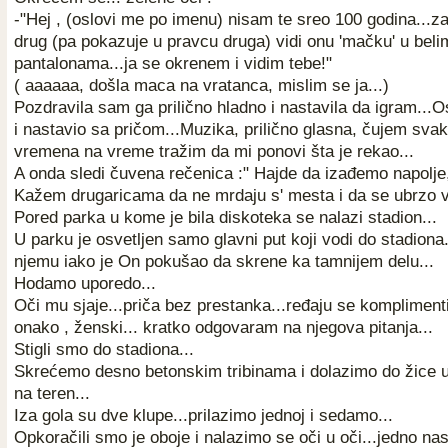
-"Hej , (oslovi me po imenu) nisam te sreo 100 godina...z
drug (pa pokazuje u pravcu druga) vidi onu 'mačku' u beli
pantalonama...ja se okrenem i vidim tebe!"
( aaaaaa, došla maca na vratanca, mislim se ja...)
Pozdravila sam ga prilično hladno i nastavila da igram...O
i nastavio sa pričom...Muzika, prilično glasna, čujem svak
vremena na vreme tražim da mi ponovi šta je rekao...
A onda sledi čuvena rečenica :" Hajde da izađemo napolje
Kažem drugaricama da ne mrdaju s' mesta i da se ubrzo v
Pored parka u kome je bila diskoteka se nalazi stadion...
U parku je osvetljen samo glavni put koji vodi do stadion
njemu iako je On pokušao da skrene ka tamnijem delu...
Hodamo uporedo...
Oči mu sjaje...priča bez prestanka...ređaju se kompliment
onako , ženski... kratko odgovaram na njegova pitanja...
Stigli smo do stadiona...
Skrećemo desno betonskim tribinama i dolazimo do žice u 
na teren...
Iza gola su dve klupe...prilazimo jednoj i sedamo...
Opkoračili smo je oboje i nalazimo se oči u oči...jedno na