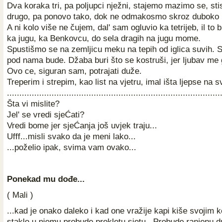
Dva koraka tri, pa poljupci nježni, stajemo mazimo se, st
drugo, pa ponovo tako, dok ne odmakosmo skroz duboko b
A ni kolo više ne čujem, dal' sam ogluvio ka tetrijeb, il to
ka jugu, ka Benkovcu, do sela dragih na jugu mome.
Spustišmo se na zemljicu meku na tepih od iglica suvih. S
pod nama bude. Džaba buri što se kostruši, jer ljubav me g
Ovo ce, siguran sam, potrajati duže.
Treperim i strepim, kao list na vjetru, imal išta ljepse na s
......................................................................................
Šta vi mislite?
Jel' se vredi sjeĆati?
Vredi bome jer sjeĆanja još uvjek traju...
Ufff...misli svako da je meni lako...
...poželio ipak, svima vam ovako...
Ponekad mu dođe...
( Mali )
...kad je onako daleko i kad one vražije kapi kiše svojim k
staklo u njemu probude prokletu sjetu . Probude ranjenu 