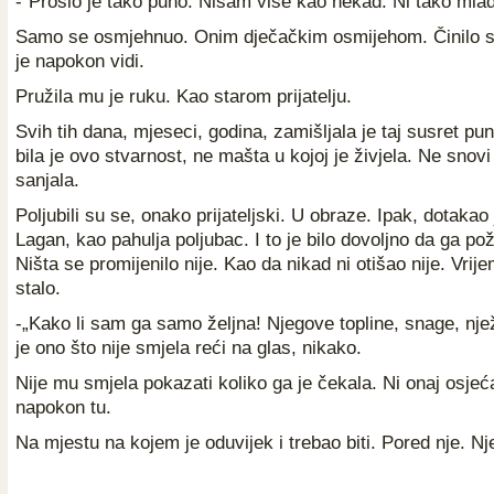
-"Prošlo je tako puno. Nisam više kao nekad. Ni tako mlada
Samo se osmjehnuo. Onim dječačkim osmijehom. Činilo se
je napokon vidi.
Pružila mu je ruku. Kao starom prijatelju.
Svih tih dana, mjeseci, godina, zamišljala je taj susret pun
bila je ovo stvarnost, ne mašta u kojoj je živjela. Ne snovi
sanjala.
Poljubili su se, onako prijateljski. U obraze. Ipak, dotakao j
Lagan, kao pahulja poljubac. I to je bilo dovoljno da ga po
Ništa se promijenilo nije. Kao da nikad ni otišao nije. Vrij
stalo.
-„Kako li sam ga samo željna! Njegove topline, snage, njež
je ono što nije smjela reći na glas, nikako.
Nije mu smjela pokazati koliko ga je čekala. Ni onaj osjeća
napokon tu.
Na mjestu na kojem je oduvijek i trebao biti. Pored nje. N