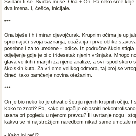
Sviđam ti se. Sviđaš mi se. Ona + On. Pa neko srce koje 
dva imena. I, češće, inicijale.
***
Ona bješe tih i miran djevojčurak. Krupnim očima je upijal
spremajući svoja saznanja, opažanja i prve oblike stavova 
posebne i za to uređene - ladice. Iz područne škole stigla
odjeljenje gdje je bilo tridesetak njenih vršnjaka. Mnogo nov
glava velikih i manjih za njene analize, a svi ispod skoro s
školskih kuta. Za vrijeme velikog odmora, taj broj se vrt
čineći tako pamćenje novina otežanim.
***
On je bio neko ko je uhvatio šetnju njenih krupnih očiju. I
Kako to znati? Pa, kako drugačije objasniti nekontrolisano
usana pri pogledu u njenom pravcu? Ili uvrtanje nogu i sto
kakvu se ni najstrožijom naredbom nikad same umotale n
- Kako joj reći?