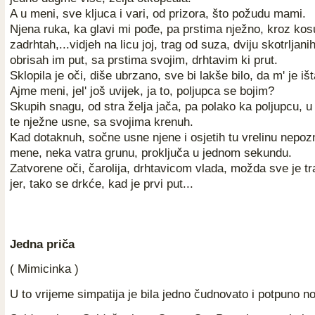
A u meni, sve kljuca i vari, od prizora, što požudu mami.
Njena ruka, ka glavi mi pođe, pa prstima nježno, kroz kos
zadrhtah,...vidjeh na licu joj, trag od suza, dviju skotrljani
obrisah im put, sa prstima svojim, drhtavim ki prut.
Sklopila je oči, diše ubrzano, sve bi lakše bilo, da m' je iš
Ajme meni, jel' još uvijek, ja to, poljupca se bojim?
Skupih snagu, od stra želja jača, pa polako ka poljupcu, u
te nježne usne, sa svojima krenuh.
Kad dotaknuh, sočne usne njene i osjetih tu vrelinu nepoz
mene, neka vatra grunu, proključa u jednom sekundu.
Zatvorene oči, čarolija, drhtavicom vlada, možda sve je tr
jer, tako se drkće, kad je prvi pu
t...
Jedna priča
( Mimicinka )
U to vrijeme simpatija je bila jedno čudnovato i potpuno n