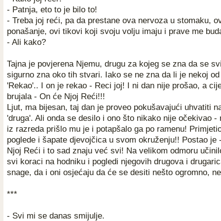
- Patnja, eto to je bilo to!
- Treba joj reći, pa da prestane ova nervoza u stomaku, o
ponašanje, ovi tikovi koji svoju volju imaju i prave me bu
- Ali kako?
Tajna je povjerena Njemu, drugu za kojeg se zna da se svi
sigurno zna oko tih stvari. Iako se ne zna da li je nekoj od
'Rekao'.. I on je rekao - Reci joj! I ni dan nije prošao, a cij
brujala - On će Njoj Reći!!!
Ljut, ma bijesan, taj dan je proveo pokušavajući uhvatiti
'druga'. Ali onda se desilo i ono što nikako nije očekivao 
iz razreda prišlo mu je i potapšalo ga po ramenu! Primjetio
poglede i šapate djevojčica u svom okruženju!! Postao je 
Njoj Reći i to sad znaju već svi! Na velikom odmoru učin
svi koraci na hodniku i pogledi njegovih drugova i drugaric
snage, da i oni osjećaju da će se desiti nešto ogromno, neš
***
- Svi mi se danas smijulje.