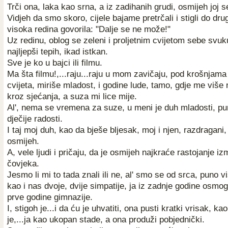
Trči ona, laka kao srna, a iz zadihanih grudi, osmijeh joj s
Vidjeh da smo skoro, cijele bajame pretrčali i stigli do dru
visoka redina govorila: "Dalje se ne može!"
Uz redinu, oblog se zeleni i proljetnim cvijetom sebe svuku
najljepši tepih, ikad istkan.
Sve je ko u bajci ili filmu.
Ma šta filmu!,...raju...raju u mom zavičaju, pod krošnjam
cvijeta, miriše mladost, i godine lude, tamo, gdje me više nij
kroz sjećanja, a suza mi lice mije.
Al', nema se vremena za suze, u meni je duh mladosti, pu
dječije radosti.
I taj moj duh, kao da bješe bljesak, moj i njen, razdragani,
osmijeh.
A, vele ljudi i pričaju, da je osmijeh najkraće rastojanje i
čovjeka.
Jesmo li mi to tada znali ili ne, al' smo se od srca, puno vi
kao i nas dvoje, dvije simpatije, ja iz zadnje godine osmog
prve godine gimnazije.
I, stigoh je...i da ću je uhvatiti, ona pusti kratki vrisak, k
je,...ja kao ukopan stade, a ona produži pobjednički.