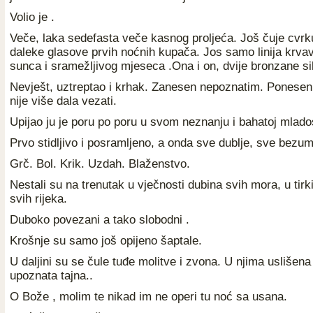
Volio je .
Veče, laka sedefasta veče kasnog proljeća. Još čuje cvrku
daleke glasove prvih noćnih kupača.
Jos samo linija krva
sunca i sramežljivog mjeseca .Ona i on, dvije bronzane si
Nevješt, uztreptao i krhak. Zanesen nepoznatim. Ponesen
nije više dala vezati.
Upijao ju je poru po poru u svom neznanju i bahatoj mlados
Prvo stidljivo i posramljeno, a onda sve dublje, sve bezum
Grč. Bol. Krik. Uzdah. Blaženstvo.
Nestali su na trenutak u vječnosti dubina svih mora, u ti
svih rijeka.
Duboko povezani a tako slobodni .
Krošnje su samo još opijeno šaptale.
U daljini su se čule tuđe molitve i zvona. U njima uslišena 
upoznata tajna..
O Bože , molim te nikad im ne operi tu noć sa usana.