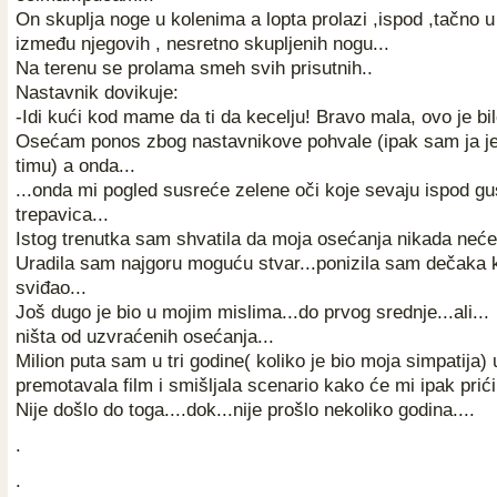
On skuplja noge u kolenima a lopta prolazi ,ispod ,tačno u
između njegovih , nesretno skupljenih nogu...
Na terenu se prolama smeh svih prisutnih..
Nastavnik dovikuje:
-Idi kući kod mame da ti da kecelju! Bravo mala, ovo je bil
Osećam ponos zbog nastavnikove pohvale (ipak sam ja j
timu) a onda...
...onda mi pogled susreće zelene oči koje sevaju ispod gus
trepavica...
Istog trenutka sam shvatila da moja osećanja nikada neće 
Uradila sam najgoru moguću stvar...ponizila sam dečaka k
sviđao...
Još dugo je bio u mojim mislima...do prvog srednje...ali...
ništa od uzvraćenih osećanja...
Milion puta sam u tri godine( koliko je bio moja simpatija) 
premotavala film i smišljala scenario kako će mi ipak prići.
Nije došlo do toga....dok...nije prošlo nekoliko godina....
.
.