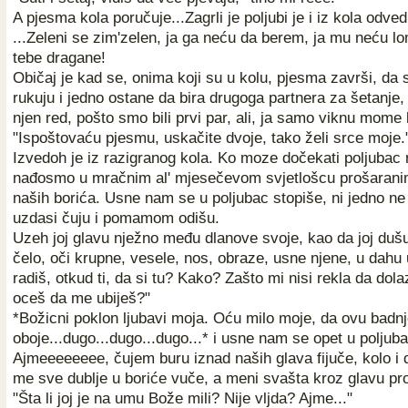
A pjesma kola poručuje...Zagrli je poljubi je i iz kola odvedi
...Zeleni se zim'zelen, ja ga neću da berem, ja mu neću lo
tebe dragane!
Običaj je kad se, onima koji su u kolu, pjesma završi, da
rukuju i jedno ostane da bira drugoga partnera za šetanje, 
njen red, pošto smo bili prvi par, ali, ja samo viknu mome 
"Ispoštovaću pjesmu, uskačite dvoje, tako želi srce moje.
Izvedoh je iz razigranog kola. Ko moze dočekati poljubac 
nađosmo u mračnim al' mjesečevom svjetlošcu prošaran
naših borića. Usne nam se u poljubac stopiše, ni jedno n
uzdasi čuju i pomamom odišu.
Uzeh joj glavu nježno među dlanove svoje, kao da joj dušu
čelo, oči krupne, vesele, nos, obraze, usne njene, u dahu u
radiš, otkud ti, da si tu? Kako? Zašto mi nisi rekla da dola
oceš da me ubiješ?"
*Božicni poklon ljubavi moja. Oću milo moje, da ovu bad
oboje...dugo...dugo...dugo...* i usne nam se opet u poljub
Ajmeeeeeeee, čujem buru iznad naših glava fijuče, kolo i d
me sve dublje u boriće vuče, a meni svašta kroz glavu pro
"Šta li joj je na umu Bože mili? Nije vljda? Ajme..."