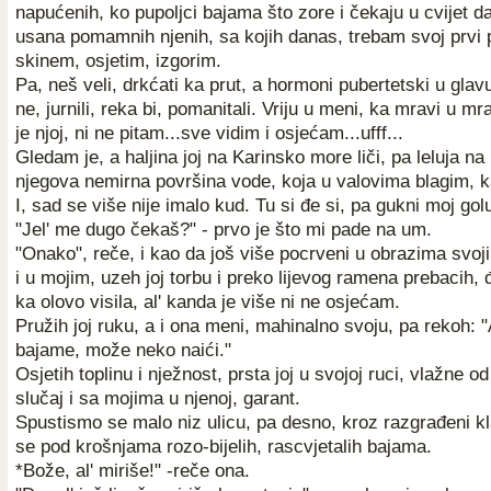
napućenih, ko pupoljci bajama što zore i čekaju u cvijet d
usana pomamnih njenih, sa kojih danas, trebam svoj prvi 
skinem, osjetim, izgorim.
Pa, neš veli, drkćati ka prut, a hormoni pubertetski u glav
ne, jurnili, reka bi, pomanitali. Vriju u meni, ka mravi u m
je njoj, ni ne pitam...sve vidim i osjećam...ufff...
Gledam je, a haljina joj na Karinsko more liči, pa leluja na
njegova nemirna površina vode, koja u valovima blagim, ka
I, sad se više nije imalo kud. Tu si đe si, pa gukni moj gol
"Jel' me dugo čekaš?" - prvo je što mi pade na um.
"Onako", reče, i kao da još više pocrveni u obrazima svoji
i u mojim, uzeh joj torbu i preko lijevog ramena prebacih, 
ka olovo visila, al' kanda je više ni ne osjećam.
Pružih joj ruku, a i ona meni, mahinalno svoju, pa rekoh: 
bajame, može neko naići."
Osjetih toplinu i nježnost, prsta joj u svojoj ruci, vlažne od
slučaj i sa mojima u njenoj, garant.
Spustismo se malo niz ulicu, pa desno, kroz razgrađeni 
se pod krošnjama rozo-bijelih, rascvjetalih bajama.
*Bože, al' miriše!" -reče ona.