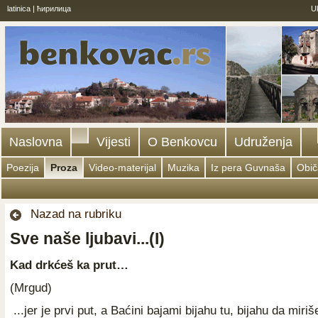
latinica
|
ћирилица
U
Naslovna
Vijesti
O Benkovcu
Udruženja
Poezija
Proza
Video-materijal
Muzika
Iz pera Guvnaša
Obič
Nazad na rubriku
Sve naše ljubavi...(I)
Kad drkćeš ka prut…
(Mrgud)
...jer je prvi put, a Baćini bajami bijahu tu, bijahu da miri