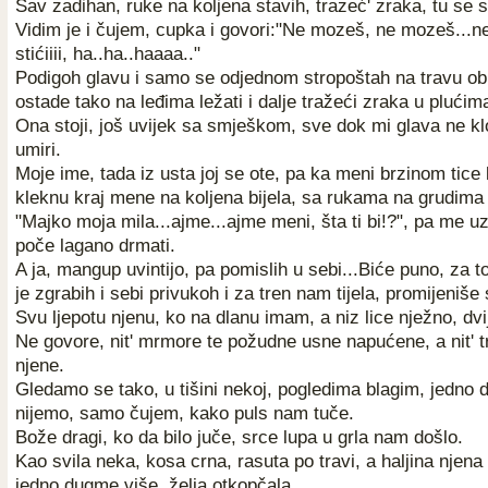
Sav zadihan, ruke na koljena stavih, trazeć' zraka, tu se 
Vidim je i čujem, cupka i govori:"Ne mozeš, ne mozeš...
stićiiii, ha..ha..haaaa.."
Podigoh glavu i samo se odjednom stropoštah na travu ob
ostade tako na leđima ležati i dalje tražeći zraka u plućim
Ona stoji, još uvijek sa smješkom, sve dok mi glava ne klo
umiri.
Moje ime, tada iz usta joj se ote, pa ka meni brzinom tice l
kleknu kraj mene na koljena bijela, sa rukama na grudima
"Majko moja mila...ajme...ajme meni, šta ti bi!?", pa me u
poče lagano drmati.
A ja, mangup uvintijo, pa pomislih u sebi...Biće puno, za 
je zgrabih i sebi privukoh i za tren nam tijela, promijeniše 
Svu ljepotu njenu, ko na dlanu imam, a niz lice nježno, dvi
Ne govore, nit' mrmore te požudne usne napućene, a nit' t
njene.
Gledamo se tako, u tišini nekoj, pogledima blagim, jedno 
nijemo, samo čujem, kako puls nam tuče.
Bože dragi, ko da bilo juče, srce lupa u grla nam došlo.
Kao svila neka, kosa crna, rasuta po travi, a haljina njena
jedno dugme više, želja otkopčala.