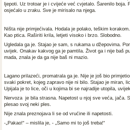
ljepoti. Uz trotoar je i cvijeće već cvjetalo. Šarenilo boja. 
osjećalo u zraku. Sve je mirisalo na njega.
Ništa nije primjećivala. Hodala je polako, teškim korakom. A 
Kao ptica. Raširiti krila, letjeti visoko i brzo. Slobodno.
Ugledala ga je. Stajao je sam, s rukama u džepovima. Pon
uvijek. Onakav kakvog ga je pamtila. Život ga i nije baš p
mada, znala je da ga nije baš ni mazio.
Lagano prilazeći, promatrala ga je. Nije je još bio primjetio.
svaki pokret, kojeg zapravo nije ni bilo. Stajao je miran, 
Upijala je to lice, oči u kojima bi se najradije utopila, uvije
Nervoza je bila strasna. Napetost u njoj sve veća, jača. S
plesao svoj neki ples.
Nije znala preznojava li se od vrućine ili napetosti.
-„Pakao!“ – mislila je, - „Samo mi to još treba!“