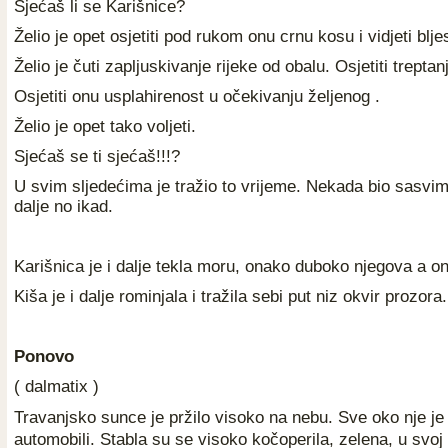
Sjećaš li se Karišnice?
Želio je opet osjetiti pod rukom onu crnu kosu i vidjeti blje
Želio je čuti zapljuskivanje rijeke od obalu. Osjetiti trept
Osjetiti onu usplahirenost u očekivanju željenog .
Želio je opet tako voljeti.
Sjećaš se ti sjećaš!!!?
U svim sljedećima je tražio to vrijeme. Nekada bio sasvim
dalje no ikad.
Karišnica je i dalje tekla moru, onako duboko njegova a o
Kiša je i dalje rominjala i tražila sebi put niz okvir prozora.
Ponovo
( dalmatix )
Travanjsko sunce je pržilo visoko na nebu. Sve oko nje je b
automobili. Stabla su se visoko kočoperila, zelena, u svoj 