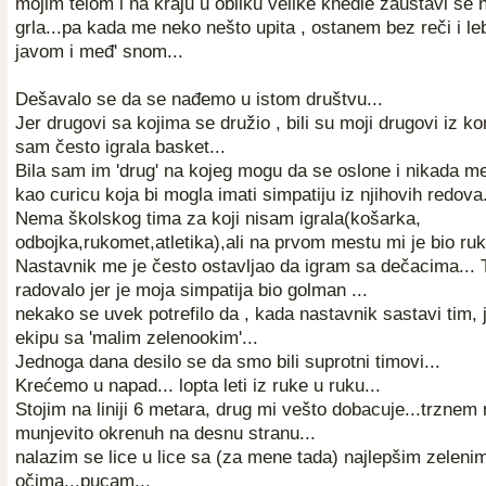
mojim telom i na kraju u obliku velike knedle zaustavi se
grla...pa kada me neko nešto upita , ostanem bez reči i 
javom i međ' snom...
Dešavalo se da se nađemo u istom društvu...
Jer drugovi sa kojima se družio , bili su moji drugovi iz k
sam često igrala basket...
Bila sam im 'drug' na kojeg mogu da se oslone i nikada me 
kao curicu koja bi mogla imati simpatiju iz njihovih redova.
Nema školskog tima za koji nisam igrala(košarka,
odbojka,rukomet,atletika),ali na prvom mestu mi je bio ruk
Nastavnik me je često ostavljao da igram sa dečacima...
radovalo jer je moja simpatija bio golman ...
nekako se uvek potrefilo da , kada nastavnik sastavi tim,
ekipu sa 'malim zelenookim'...
Jednoga dana desilo se da smo bili suprotni timovi...
Krećemo u napad... lopta leti iz ruke u ruku...
Stojim na liniji 6 metara, drug mi vešto dobacuje...trznem 
munjevito okrenuh na desnu stranu...
nalazim se lice u lice sa (za mene tada) najlepšim zeleni
očima...pucam...