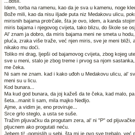
...došli.
Idem, torba na ramenu, kao da je sva u kamenu, noge kleca
Bože mili, kao da nisu iljade puta niz Medakovu ulicu, pokra
mirisnih bajama protrčale, šta je ovo, idem, a kanda stojim
miris bajama i njegovog cvijeta, tako blizu, do škole se osje
Al' znam ja dobro, da miris bajama meni ne smeta u hodu,
pluća, zraka više traže, već njen miris, sve je meni bliži, 
nikako mu doći.
Toliko mi drag, ljepši od bajamovog cvijeta, zbog kojeg ute
sve u meni, stalo je zbog treme i prvog sa njom sastanka, 
me čeka.
Ni sam ne znam. kad i kako uđoh u Medakovu ulicu, al' sv
meni su u licu.
Kod bunara...
Ma kud god bunara, da joj kažeš da te čeka, kad malo, pa
šeta...manit li sam, mila majko Nedljo.
Ajme, a vidim je, eno proviruje...
Srce grlo steglo, a usta se suše.
Tražim pljuvačku da progutam zera, al' ni "P" od pljuvačk
pljucnem ako progutati neću.
Jebem ti! -pomislih u sebi, šta mi je ovo sve trebalo, već