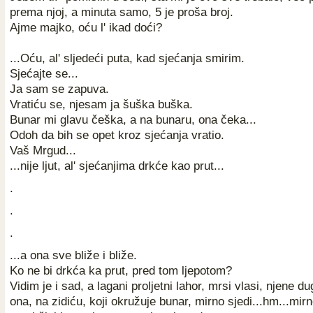
prema njoj, a minuta samo, 5 je proša broj.
Ajme majko, oću l' ikad doći?
...Oću, al' sljedeći puta, kad sjećanja smirim.
Sjećajte se...
Ja sam se zapuva.
Vratiću se, njesam ja šuška buška.
Bunar mi glavu češka, a na bunaru, ona čeka...
Odoh da bih se opet kroz sjećanja vratio.
Vaš Mrgud...
...nije ljut, al' sjećanjima drkće kao prut...
.
.
.
...a ona sve bliže i bliže.
Ko ne bi drkća ka prut, pred tom ljepotom?
Vidim je i sad, a lagani proljetni lahor, mrsi vlasi, njene 
ona, na zidiću, koji okružuje bunar, mirno sjedi...hm...mirn