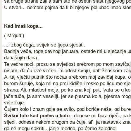
sa druge strane žalila sam što ne osetih slast njegovog po
U stvari... nemam pojma da li bi njegov poljubac imao sla
Kad imaš koga
...
( Mrgud )
...i zbog čega, uvijek se ljepo sjećati.
Badnja veče, toga davnog januara, ostade mi u sjećanje 
današnjih dana.
Te vedre noći, prosu se svjetlost srebrom po mom zavičaju,
nisam, da ću ove večeri, mladost svoju, dati ženskom zagr
A, taj vječiti putnik što noćas srebrom moj zavičaj kupa, o
burom šuruje, koja mi na prsi kidiše i resko po licu me sj
strana. Ali, mladost moja, po ko zna koji put, 'vata se u ko
jače tuče, ja sam veseliji, jer se pjesma kola, pjesma mog
više čuje.
Čujem kolo i znam gdje se svilo, pod boriće naše, od bure 
Švikni lolo kad pođes u kolo...
donese mi bura riječi, pa 
sljedi, odnese nekom drugom da čuje, al' ja nastavak znam
ga ne mogu sakriti...janje medno, pa ćemo zajedno!