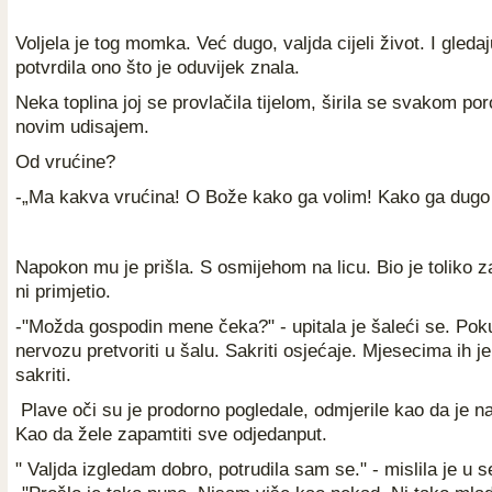
Voljela je tog momka. Već dugo, valjda cijeli život. I gleda
potvrdila ono što je oduvijek znala.
Neka toplina joj se provlačila tijelom, širila se svakom p
novim udisajem.
Od vrućine?
-„Ma kakva vrućina! O Bože kako ga volim! Kako ga dugo
Napokon mu je prišla. S osmijehom na licu. Bio je toliko za
ni primjetio.
-"Možda gospodin mene čeka?" - upitala je šaleći se. Pok
nervozu pretvoriti u šalu. Sakriti osjećaje. Mjesecima ih 
sakriti.
Plave oči su je prodorno pogledale, odmjerile kao da je na 
Kao da žele zapamtiti sve odjedanput.
" Valjda izgledam dobro, potrudila sam se." - mislila je u s