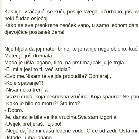
Kasnije, vraćajući se kući, poslije svega, užurbano, još u
neki čudan osjećaj.
Kako se sve preokrene neočekivano, u samo jednom danu
djevojčice postaneš žena!
Nije htjela da joj mater brine, te je ranije nego obicno, kući
Mater je još dremala.
Mada je ušla lagano, tiho, na prstima,ipak ju je trgla.
-E ,mila jesi to ti, već stigla?
-Evo me.Nisam te valjda probudila? Odmaraj!.
-Koje spavanje?!
-Nisam oka tren`la.
-Vraze čuda, koja nesnosna vrućina. Koja sparina! Ne pa
-Kako je bilo na moru?! Šta ima?
- Dobro.
Je, danas je bila velika vrućina.Sva sam izgorila!
-Uvijek pretjeraš,
Ljubo!
-Nego daj`de mi cašu ledene vode. Crče od zeđi. Usta mi s
Ustade Ljuba lagano.