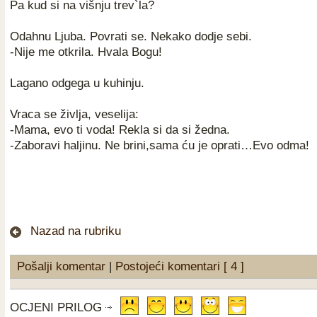
Pa kud si na višnju trev`la?
Odahnu Ljuba. Povrati se. Nekako dodje sebi.
-Nije me otkrila. Hvala Bogu!
Lagano odgega u kuhinju.
Vraca se življa, veselija:
-Mama, evo ti voda! Rekla si da si žedna.
-Zaboravi haljinu. Ne brini,sama ću je oprati…Evo odma!
Nazad na rubriku
Pošalji komentar
|
Postojeći komentari [ 4 ]
OCJENI PRILOG