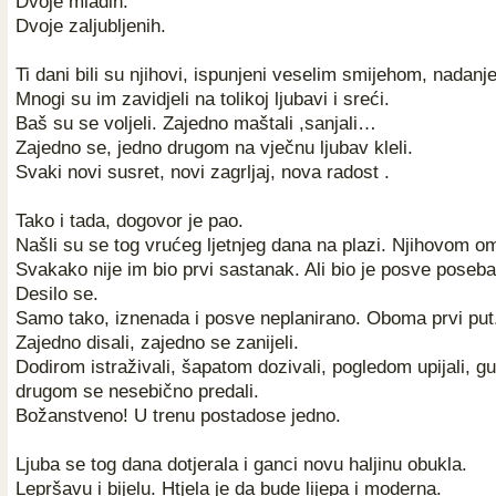
Dvoje mladih.
Dvoje zaljubljenih.
Ti dani bili su njihovi, ispunjeni veselim smijehom, nadanj
Mnogi su im zavidjeli na tolikoj ljubavi i sreći.
Baš su se voljeli. Zajedno maštali ,sanjali…
Zajedno se, jedno drugom na vječnu ljubav kleli.
Svaki novi susret, novi zagrljaj, nova radost .
Tako i tada, dogovor je pao.
Našli su se tog vrućeg ljetnjeg dana na plazi. Njihovom o
Svakako nije im bio prvi sastanak. Ali bio je posve poseba
Desilo se.
Samo tako, iznenada i posve neplanirano. Oboma prvi put.
Zajedno disali, zajedno se zanijeli.
Dodirom istraživali, šapatom dozivali, pogledom upijali, gut
drugom se nesebično predali.
Božanstveno! U trenu postadose jedno.
Ljuba se tog dana dotjerala i ganci novu haljinu obukla.
Lepršavu i bijelu. Htjela je da bude lijepa i moderna.