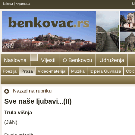
latinica
|
ћирилица
U
Naslovna
Vijesti
O Benkovcu
Udruženja
Poezija
Proza
Video-materijal
Muzika
Iz pera Guvnaša
Obič
Nazad na rubriku
Sve naše ljubavi...(II)
Trula višnja
(J&N)