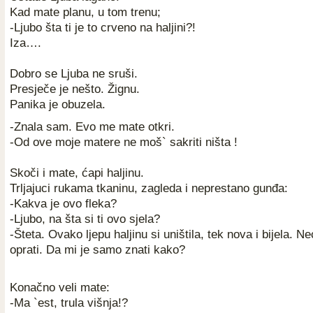
Kad mate planu, u tom trenu;
-Ljubo šta ti je to crveno na haljini?!
Iza….
Dobro se Ljuba ne sruši.
Presječe je nešto. Žignu.
Panika je obuzela.
-Znala sam. Evo me mate otkri.
-Od ove moje matere ne moš` sakriti ništa !
Skoči i mate, ćapi haljinu.
Trljajuci rukama tkaninu, zagleda i neprestano gunđa:
-Kakva je ovo fleka?
-Ljubo, na šta si ti ovo sjela?
-Šteta. Ovako ljepu haljinu si uništila, tek nova i bijela. N
oprati. Da mi je samo znati kako?
Konačno veli mate:
-Ma `est, trula višnja!?