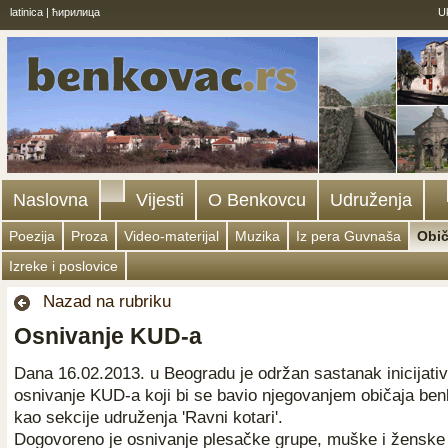
latinica
|
ћирилица
U
Naslovna
Vijesti
O Benkovcu
Udruženja
Poezija
Proza
Video-materijal
Muzika
Iz pera Guvnaša
Obič
Izreke i poslovice
Nazad na rubriku
Osnivanje KUD-a
Dana 16.02.2013. u Beogradu je održan sastanak inicijati
osnivanje KUD-a koji bi se bavio njegovanjem običaja be
kao sekcije udruženja 'Ravni kotari'.
Dogovoreno je osnivanje plesačke grupe, muške i ženske