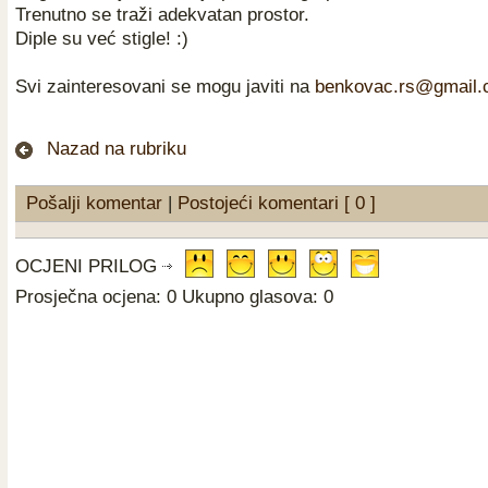
Trenutno se traži adekvatan prostor.
Diple su već stigle! :)
Svi zainteresovani se mogu javiti na
benkovac.rs@gmail
Nazad na rubriku
Pošalji komentar
|
Postojeći komentari [ 0 ]
OCJENI PRILOG
Prosječna ocjena: 0 Ukupno glasova: 0