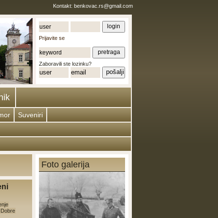
Kontakt:
benkovac.rs@gmail.com
Prijavite se
Zaboravili ste lozinku?
nik
mor
Suveniri
Foto galerija
eni
enje
e Dobre