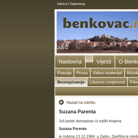
latinica
|
ћирилица
Naslovna
Vijesti
O Benk
Poezija
Proza
Video-materijal
Muzi
Ikonopisanje
Likovna umjetnost
Fil
Nazad na rubriku
Suzana Parenta
Još jedan ikonopisac iz naših krajeva.
Suzana Parenta
je rođena 13.12.1984. u Zadru. Završila je sre