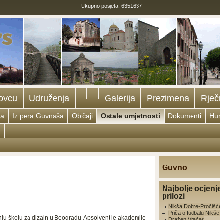
Ukupno posjeta: 6351637
ovcu
Udruženja
Galerija
Prezimena
Rječ
ka
Iz pera Guvnaša
Običaji
Ostale umjetnosti
Dokumenti
Hu
m
Guvno
Najbolje ocjenj
prilozi
Nikša Dobre-Pročišć
Priča o fudbalu Nikš
dnju školu za dizajn u Beogradu. Apsolvent je akademije
Dražen Vračar