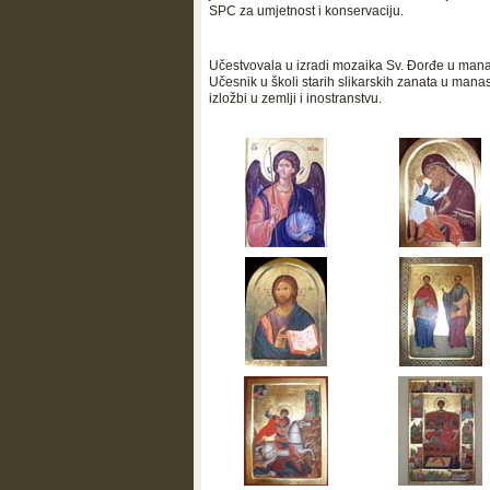
SPC za umjetnost i konservaciju.
Učestvovala u izradi mozaika Sv. Đorđe u manas
Učesnik u školi starih slikarskih zanata u mana
izložbi u zemlji i inostranstvu.