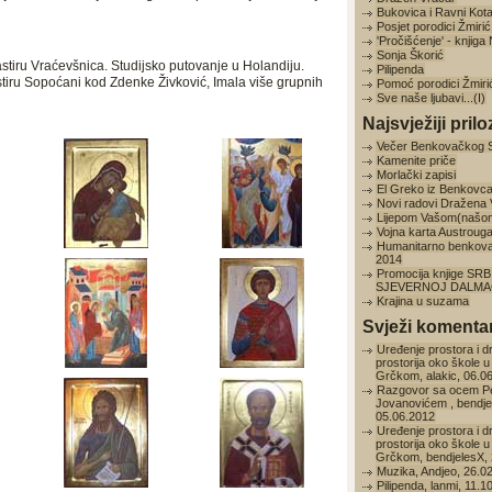
Bukovica i Ravni Kota
Posjet porodici Žmirić
'Pročišćenje' - knjig
Sonja Škorić
tiru Vraćevšnica. Studijsko putovanje u Holandiju.
Pilipenda
stiru Sopoćani kod Zdenke Živković, Imala više grupnih
Pomoć porodici Žmiri
Sve naše ljubavi...(I)
Najsvježiji prilo
Večer Benkovačkog 
Kamenite priče
Morlački zapisi
El Greko iz Benkovc
Novi radovi Dražena
Lijepom Vašom(našo
Vojna karta Austroug
Humanitarno benkov
2014
Promocija knjige SRB
SJEVERNOJ DALMAC
Krajina u suzama
Svježi komentar
Uređenje prostora i d
prostorija oko škole u
Grčkom, alakic, 06.0
Razgovor sa ocem P
Jovanovićem , bendje
05.06.2012
Uređenje prostora i d
prostorija oko škole u
Grčkom, bendjelesX, 
Muzika, Andjeo, 26.0
Pilipenda, lanmi, 11.1