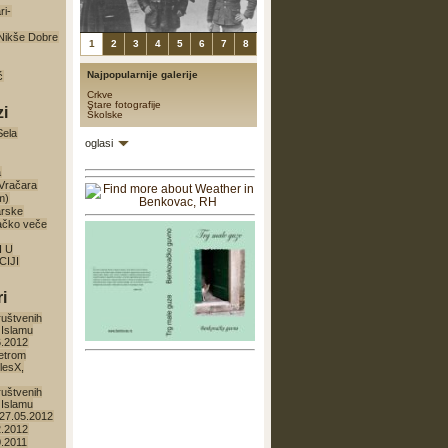
ri-
a Nikše Dobre
1
2
3
4
5
6
7
8
Najpopularnije galerije
ć
Crkve
Stare fotografije
zi
Školske
Sela
oglasi
a
 Vračara
m)
arske
ačko veče
I U
IJI
i
ruštvenih
 Islamu
6.2012
etrom
lesX,
ruštvenih
 Islamu
27.05.2012
2.2012
0.2011