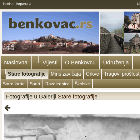
latinica
|
ћирилица
U
Naslovna
Vijesti
O Benkovcu
Udruženja
Stare fotografije
Miris zavičaja
Crkve
Tragovi prošlost
Stare karte
Sport
Razglednice
Školske
Fotografije u Galeriji
Stare fotografije