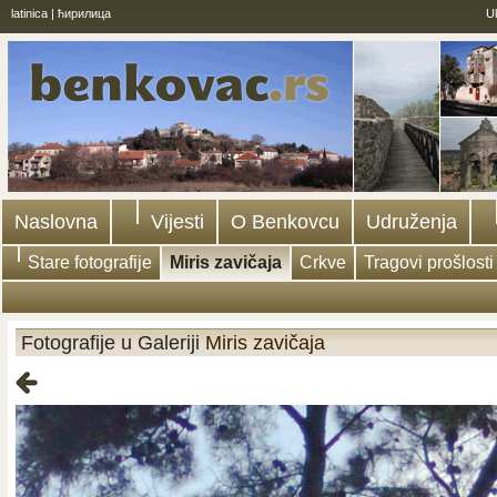
latinica
|
ћирилица
U
Naslovna
Vijesti
O Benkovcu
Udruženja
Stare fotografije
Miris zavičaja
Crkve
Tragovi prošlosti
Fotografije u Galeriji
Miris zavičaja