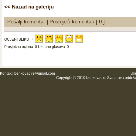
<< Nazad na galeriju
Pošalji komentar
|
Postojeći komentari [ 0 ]
OCJENI SLIKU
Prosječna ocjena: 0 Ukupno glasova: 0
Kontakt:
benkovac.rs@gmail.com
Uku
Copyright © 2010 benkovac.rs Sva prava pridrž