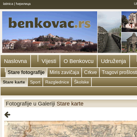
latinica
|
ћирилица
U
Naslovna
Vijesti
O Benkovcu
Udruženja
Stare fotografije
Miris zavičaja
Crkve
Tragovi prošlost
Stare karte
Sport
Razglednice
Školske
Fotografije u Galeriji
Stare karte