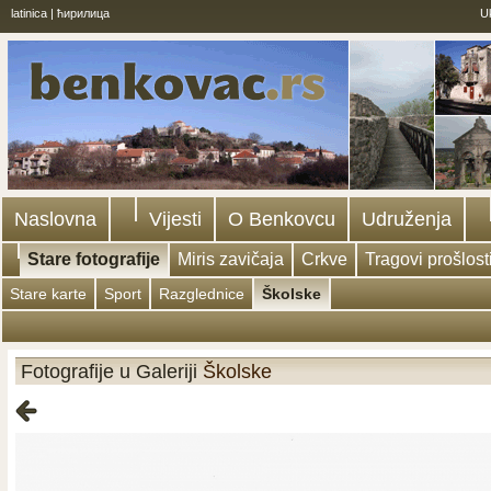
latinica
|
ћирилица
U
Naslovna
Vijesti
O Benkovcu
Udruženja
Stare fotografije
Miris zavičaja
Crkve
Tragovi prošlost
Stare karte
Sport
Razglednice
Školske
Fotografije u Galeriji
Školske