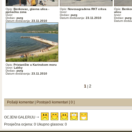
Opis:
Benkovac, glavna ulica -
Opis:
Novosagrađena RKT crkva
Opis:
Benkov
pješačka zona
Izvor:
ulicu
Izvor:
Dodao:
purg
Izvor:
Dodao:
purg
Datum dodavanja:
23.11.2010
Dodao:
purg
Datum dodavanja:
23.11.2010
Datum dodav
Opis:
Pristanište u Karinskom moru
Izvor:
Lakky
Dodao:
purg
Datum dodavanja:
23.11.2010
1
2
|
Pošalji komentar
|
Postojeći komentari [ 0 ]
OCJENI GALERIJU
Prosječna ocjena: 0 Ukupno glasova: 0