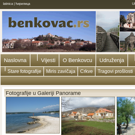
latinica
|
ћирилица
U
Naslovna
Vijesti
O Benkovcu
Udruženja
Stare fotografije
Miris zavičaja
Crkve
Tragovi prošlosti
Fotografije u Galeriji Panorame