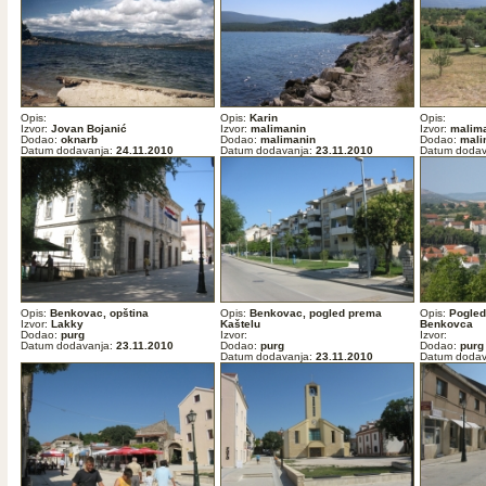
Opis:
Opis:
Karin
Opis:
Izvor:
Jovan Bojanić
Izvor:
malimanin
Izvor:
malim
Dodao:
oknarb
Dodao:
malimanin
Dodao:
mali
Datum dodavanja:
24.11.2010
Datum dodavanja:
23.11.2010
Datum dodav
Opis:
Benkovac, opština
Opis:
Benkovac, pogled prema
Opis:
Pogled
Izvor:
Lakky
Kaštelu
Benkovca
Dodao:
purg
Izvor:
Izvor:
Datum dodavanja:
23.11.2010
Dodao:
purg
Dodao:
purg
Datum dodavanja:
23.11.2010
Datum dodav