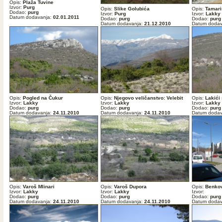
Opis:
Plaža Tuvine
Izvor:
Purg
Opis:
Slike Golubića
Opis:
Tamari
Dodao:
purg
Izvor:
Purg
Izvor:
Lakky
Datum dodavanja:
02.01.2011
Dodao:
purg
Dodao:
purg
Datum dodavanja:
21.12.2010
Datum dodav
Opis:
Pogled na Čukur
Opis:
Njegovo veličanstvo: Velebit
Opis:
Lakići
Izvor:
Lakky
Izvor:
Lakky
Izvor:
Lakky
Dodao:
purg
Dodao:
purg
Dodao:
purg
Datum dodavanja:
24.11.2010
Datum dodavanja:
24.11.2010
Datum dodav
Opis:
Varoš Mlinari
Opis:
Varoš Dupora
Opis:
Benkov
Izvor:
Lakky
Izvor:
Lakky
Izvor:
Dodao:
purg
Dodao:
purg
Dodao:
purg
Datum dodavanja:
24.11.2010
Datum dodavanja:
24.11.2010
Datum dodav