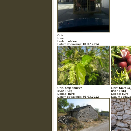
Opis:
Izvor:
Dodao:
alakic
Datum dodavanja:
01.07.2014
Opis:
Cvjet murve
Opis:
Smreka, 
Izvor:
Purg
Izvor:
Purg
Dodao:
purg
Dodao:
purg
Datum dodavanja:
08.03.2012
Datum dodava