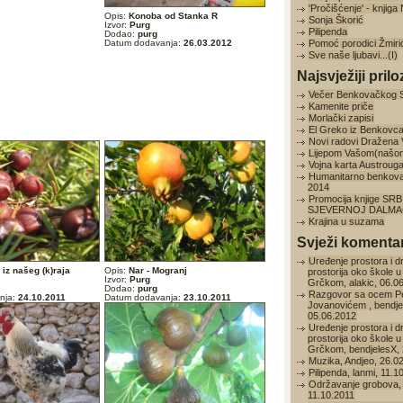
'Pročišćenje' - knjig
Opis:
Konoba od Stanka R
Sonja Škorić
Izvor:
Purg
Pilipenda
Dodao:
purg
Datum dodavanja:
26.03.2012
Pomoć porodici Žmiri
Sve naše ljubavi...(I)
Najsvježiji prilo
Večer Benkovačkog 
Kamenite priče
Morlački zapisi
El Greko iz Benkovc
Novi radovi Dražena
Lijepom Vašom(našo
Vojna karta Austroug
Humanitarno benkov
2014
Promocija knjige SRB
SJEVERNOJ DALMAC
Krajina u suzama
Svježi komentar
Uređenje prostora i d
iz našeg (k)raja
Opis:
Nar - Mogranj
prostorija oko škole u
Izvor:
Purg
Grčkom, alakic, 06.0
Dodao:
purg
Razgovor sa ocem P
nja:
24.10.2011
Datum dodavanja:
23.10.2011
Jovanovićem , bendje
05.06.2012
Uređenje prostora i d
prostorija oko škole u
Grčkom, bendjelesX, 
Muzika, Andjeo, 26.0
Pilipenda, lanmi, 11.1
Održavanje grobova, 
11.10.2011