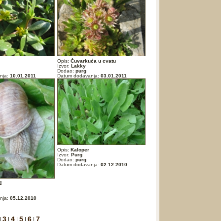
Opis:
Čuvarkuća u cvatu
Izvor:
Lakky
Dodao:
purg
nja:
10.01.2011
Datum dodavanja:
03.01.2011
Opis:
Kaloper
Izvor:
Purg
Dodao:
purg
Datum dodavanja:
02.12.2010
ž
nja:
05.12.2010
3
4
5
6
7
|
|
|
|
|