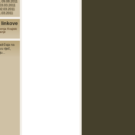
 09.08.2011
 03.03.2011
 02.03.2011
01.03.2011
linkove
zenja
Krajiski
anje
adržaja na
vu riječ,
u...