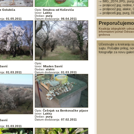
IMG_2074.JPG, purg,
proljece2.jpg, redine,
proljece2.jpg, alakic,
z Golubića
Opis:
Smukva od Koševića
Izvor:
Lakky
proljece6.jpg, purg, 
Dodao:
purg
nja:
01.05.2011
Datum dodavanja:
06.04.2011
Preporučujemo 
Koalicija izbjeglickih udru
informativni portal
Odrzav
grobova
Učestvujte u kreiranju s
sajtu. Pošaljite prilog, no
fotografije za novu galerij
Opis:
Savić
Izvor:
Mladen Savić
Dodao:
alakic
nja:
01.03.2011
Datum dodavanja:
01.03.2011
Opis:
Češnjak sa Benkovačke pijace
Izvor:
Lakky
Dodao:
purg
Datum dodavanja:
07.02.2011
Savić
nja:
01.03.2011