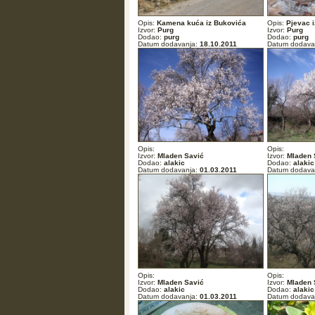
Opis:
Kamena kuća iz Bukovića
Opis:
Pjevac i
Izvor:
Purg
Izvor:
Purg
Dodao:
purg
Dodao:
purg
Datum dodavanja:
18.10.2011
Datum dodava
Opis:
Opis:
Izvor:
Mladen Savić
Izvor:
Mladen 
Dodao:
alakic
Dodao:
alakic
Datum dodavanja:
01.03.2011
Datum dodava
Opis:
Opis:
Izvor:
Mladen Savić
Izvor:
Mladen 
Dodao:
alakic
Dodao:
alakic
Datum dodavanja:
01.03.2011
Datum dodava