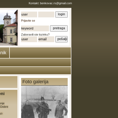
Kontakt:
benkovac.rs@gmail.com
Prijavite se
Zaboravili ste lozinku?
nik
Foto galerija
eni
enje
e Dobre
ri-