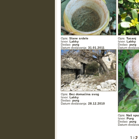
Opis:
Slane srdele
Opis:
Tucanj
Izvor:
Lakky
Izvor:
Lakky
Dodao:
purg
Dodao:
purg
Datum dodavanja:
31.01.2011
Datum dodava
Opis:
Bez domaćina svog
Izvor:
Lakky
Dodao:
purg
Datum dodavanja:
28.12.2010
Opis:
Naš spu
Izvor:
Purg
Dodao:
purg
Datum dodava
1
2
|