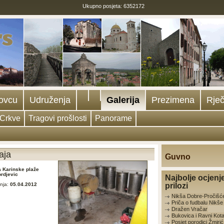
Ukupno posjeta: 6352172
ovcu
Udruženja
Galerija
Prezimena
Rječ
Crkve
Tragovi prošlosti
Panorame
aja
Guvno
a Karinske plaže
ordjevic
Najbolje ocjenj
nja:
05.04.2012
prilozi
Nikša Dobre-Pročišć
Priča o fudbalu Nikš
Dražen Vračar
Bukovica i Ravni Kota
Posjet porodici Žmirić