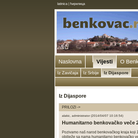
latinica
|
ћирилица
Naslovna
Vijesti
O Ben
Iz Zavičaja
Iz Srbije
Iz Dijaspore
Iz Dijaspore
PRILOZI ->
alakic, administrator (2014/04/07 10:16:54)
Humanitarno benkovačko veče 
Pozivamo naš narod benkovačkog kraja koji ži
obilježe sa nama humanitarno benkovačko v