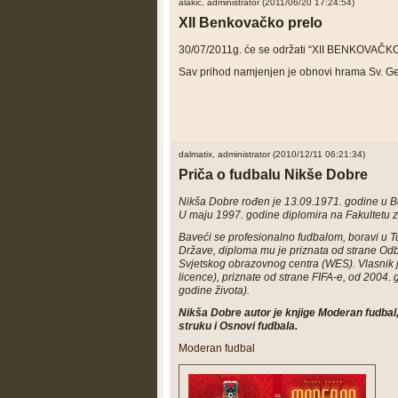
alakic, administrator (2011/06/20 17:24:54)
XII Benkovačko prelo
30/07/2011g. će se održati
“XII
BENKOVAČKO
Sav prihod namjenjen je obnovi hrama
Sv. Ge
dalmatix, administrator (2010/12/11 06:21:34)
Priča o fudbalu Nikše Dobre
Nikša Dobre rođen je 13.09.1971. godine u 
U maju 1997. godine diplomira na Fakultetu z
Baveći se profesionalno fudbalom, boravi u T
Države, diploma mu je priznata od strane Od
Svjetskog obrazovnog centra (WES).
Vlasnik 
licence), priznate od strane FIFA-e, od 2004. 
godine života).
Nikša Dobre autor je knjige Moderan fudbal, t
struku i Osnovi fudbala.
Moderan fudbal