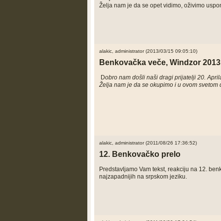
Želja nam je da se opet vidimo, oživimo usp
alakic, administrator (2013/03/15 09:05:10)
Benkovačka veče, Windzor 2013
D
obro nam došli naši dragi prijatelji 20. Apr
Želja nam je da se okupimo i u ovom svetom 
alakic, administrator (2011/08/26 17:36:52)
12. Benkovačko prelo
Predstavljamo Vam tekst, reakciju na 12. benk
najzapadnijih na srpskom jeziku.