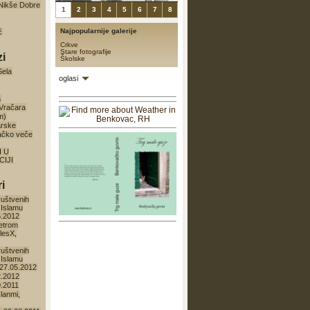
a Nikše Dobre
1
2
3
4
5
6
7
8
Najpopularnije galerije
ć
Crkve
Stare fotografije
zi
Školske
Sela
oglasi
a
 Vračara
m)
arske
ačko veče
I U
IJI
i
ruštvenih
 Islamu
6.2012
etrom
lesX,
ruštvenih
 Islamu
27.05.2012
2.2012
0.2011
lanmi,