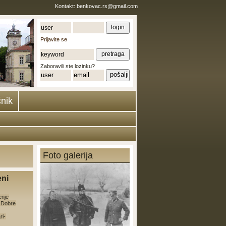
Kontakt:
benkovac.rs@gmail.com
Prijavite se
Zaboravili ste lozinku?
nik
Foto galerija
eni
enje
e Dobre
ri-