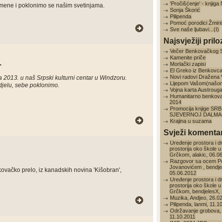
'Pročišćenje' - knjig
omene i poklonimo se našim svetinjama.
Sonja Škorić
Pilipenda
Pomoć porodici Žmiri
Sve naše ljubavi...(I)
Najsvježiji prilo
Večer Benkovačkog 
Kamenite priče
.
Morlački zapisi
El Greko iz Benkovc
Novi radovi Dražena
ila 2013. u naš Srpski kulturni centar u Windzoru.
Lijepom Vašom(našo
djelu, sebe poklonimo.
Vojna karta Austroug
Humanitarno benkov
2014
Promocija knjige SRB
SJEVERNOJ DALMAC
Krajina u suzama
Svježi komentar
Uređenje prostora i d
prostorija oko škole u
Grčkom, alakic, 06.0
Razgovor sa ocem P
Jovanovićem , bendje
ovačko prelo, iz kanadskih novina 'Kišobran',
05.06.2012
Uređenje prostora i d
prostorija oko škole u
Grčkom, bendjelesX, 
Muzika, Andjeo, 26.0
Pilipenda, lanmi, 11.1
Održavanje grobova, 
11.10.2011