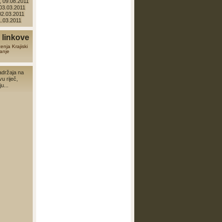
 09.08.2011
 03.03.2011
 02.03.2011
01.03.2011
linkove
zenja
Krajiski
anje
adržaja na
vu riječ,
u...