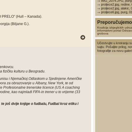
IMG_2074.JPG, purg,
proljece2.jpg, redine,
proljece2.jpg, alakic,
proljece6.jpg, purg, 
 PRELO
”
(
Hull –
Kanada).
Preporučujemo 
orgija (Biljane G.).
Koalicija izbjeglickih udru
informativni portal
Odrzav
grobova
Učestvujte u kreiranju s
sajtu. Pošaljite prilog, no
fotografije za novu galerij
Benkovcu.
a fizičku kulturu u Beogradu.
unisu i Njemačkoj.
Odlaskom u Sjedinjene Američke
bora za obrazovanje u Albany, New York, te od
je Profesionalne trenerske licence (
US A coaching
godine, kao najmlađi FIFA-in trener u to vrijeme (33
e još dvije knjige o fudbalu, Fudbal kroz etiku i