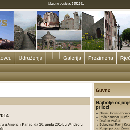
Ukupno posjeta: 6352391
kovcu
Udruženja
Galerija
Prezimena
Rječ
Guvno
Najbolje ocjenj
prilozi
Nikša Dobre-Pročišć
2014
Priča o fudbalu Nikš
Dražen Vračar
vi u Americi i Kanadi da 26. aprila 2014. u Windsoru
Bukovica i Ravni Kota
Posjet porodici Žmirić
eče.