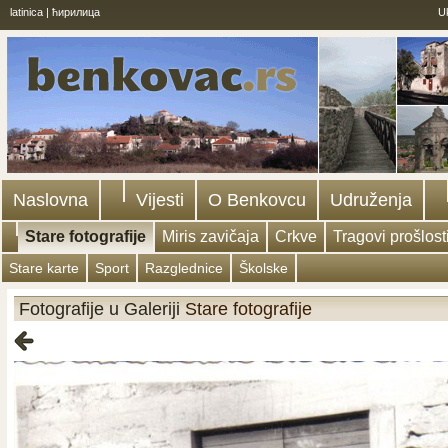
latinica
|
ћирилица
U
Naslovna
Vijesti
O Benkovcu
Udruženja
Stare fotografije
Miris zavičaja
Crkve
Tragovi prošlost
Stare karte
Sport
Razglednice
Školske
Fotografije u Galeriji
Stare fotografije