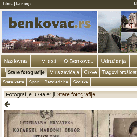
latinica
|
ћирилица
U
Naslovna
Vijesti
O Benkovcu
Udruženja
Stare fotografije
Miris zavičaja
Crkve
Tragovi prošlost
Stare karte
Sport
Razglednice
Školske
Fotografije u Galeriji
Stare fotografije