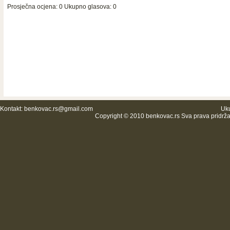
Prosječna ocjena: 0 Ukupno glasova: 0
Kontakt:
benkovac.rs@gmail.com
Uku
Copyright © 2010 benkovac.rs Sva prava pridrž