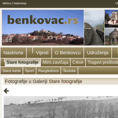
latinica
|
ћирилица
U
Naslovna
Vijesti
O Benkovcu
Udruženja
Stare fotografije
Miris zavičaja
Crkve
Tragovi prošlost
Stare karte
Sport
Razglednice
Školske
Fotografije u Galeriji
Stare fotografije