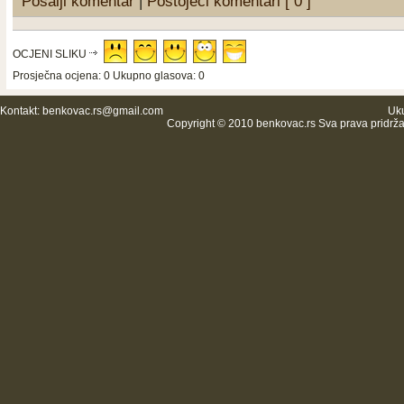
Pošalji komentar
|
Postojeći komentari [ 0 ]
OCJENI SLIKU
Prosječna ocjena: 0 Ukupno glasova: 0
Kontakt:
benkovac.rs@gmail.com
Uku
Copyright © 2010 benkovac.rs Sva prava pridrž