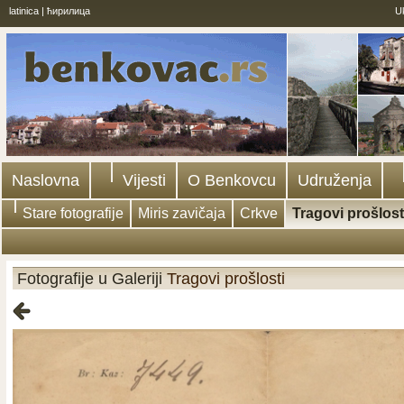
latinica
|
ћирилица
U
Naslovna
Vijesti
O Benkovcu
Udruženja
Stare fotografije
Miris zavičaja
Crkve
Tragovi prošlost
Fotografije u Galeriji
Tragovi prošlosti