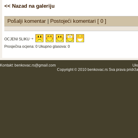
<< Nazad na galeriju
Pošalji komentar
|
Postojeći komentari [ 0 ]
OCJENI SLIKU
Prosječna ocjena: 0 Ukupno glasova: 0
Kontakt:
benkovac.rs@gmail.com
Uku
Copyright © 2010 benkovac.rs Sva prava pridrž