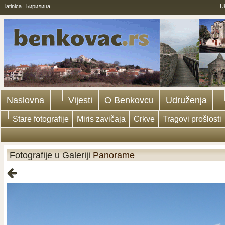
latinica
|
ћирилица
U
Naslovna
Vijesti
O Benkovcu
Udruženja
Stare fotografije
Miris zavičaja
Crkve
Tragovi prošlosti
Fotografije u Galeriji
Panorame