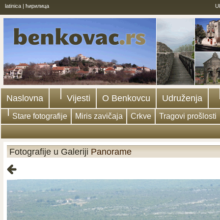
latinica
|
ћирилица
U
Naslovna
Vijesti
O Benkovcu
Udruženja
Stare fotografije
Miris zavičaja
Crkve
Tragovi prošlosti
Fotografije u Galeriji
Panorame