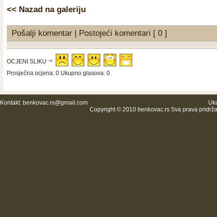
<< Nazad na galeriju
Pošalji komentar
|
Postojeći komentari [ 0 ]
OCJENI SLIKU
Prosječna ocjena: 0 Ukupno glasova: 0
Kontakt:
benkovac.rs@gmail.com
Uku
Copyright © 2010 benkovac.rs Sva prava pridrž