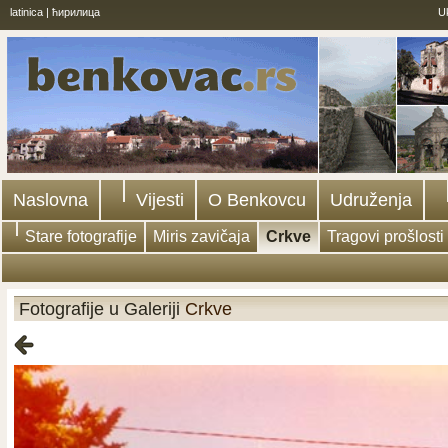
latinica
|
ћирилица
U
Naslovna
Vijesti
O Benkovcu
Udruženja
Stare fotografije
Miris zavičaja
Crkve
Tragovi prošlosti
Fotografije u Galeriji
Crkve