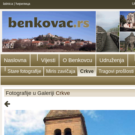
latinica
|
ћирилица
U
Naslovna
Vijesti
O Benkovcu
Udruženja
Stare fotografije
Miris zavičaja
Crkve
Tragovi prošlosti
Fotografije u Galeriji
Crkve