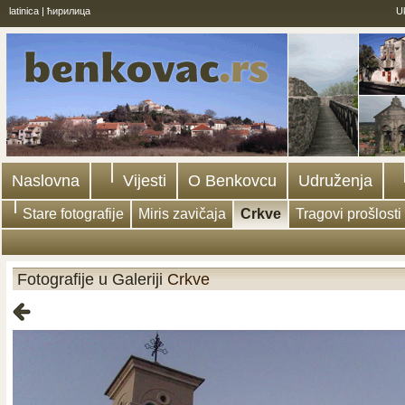
latinica
|
ћирилица
U
Naslovna
Vijesti
O Benkovcu
Udruženja
Stare fotografije
Miris zavičaja
Crkve
Tragovi prošlosti
Fotografije u Galeriji
Crkve