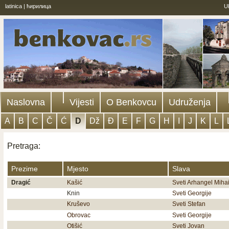
latinica
|
ћирилица
U
Naslovna
Vijesti
O Benkovcu
Udruženja
A
B
C
Č
Ć
D
Dž
Đ
E
F
G
H
I
J
K
L
Pretraga:
Prezime
Mjesto
Slava
Dragić
Kašić
Sveti Arhangel Mihai
Knin
Sveti Georgije
Kruševo
Sveti Stefan
Obrovac
Sveti Georgije
Otišić
Sveti Jovan