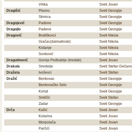
Vrlika
Sveti Jovan
Dragišić
Plavno
Sveti Georgije
Strmica
Sveti Georgije
Dragojević
Pađene
Sveti Georgije
Dragojlo
Pađene
Sveti Georgije
Dragović
Bratiškovci
Sveti Nikola
Gračac(dalmatinski)
Sveti Nikola
Kistanje
Sveti Nikola
Sonković
Sveti Nikola
Dragutinović
Gornje Podbablje (Imotski)
Sveti Jovan
Drakula
Smrdelje
Sveti Stefan Dečans
Dražeta
Ivoševci
Sveti Stefan
Dražić
Benkovac
Sveti Georgije
Benkovačko Selo
Sveti Georgije
Korlat
Sveti Georgije
Smilčić
Sveti Stefan
Zadar
Sveti Georgije
Drča
Kašić
Sveti Jovan
Kolarina
Sveti Jovan
Morpolača
Sveti Jovan
Parčići
Sveti Jovan