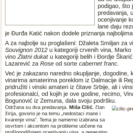
podigao, što 
predavanja, u
ocenjivanje k
lane daju rezu
je Đurđa Katić nakon dodele priznanja najboljima
A za najbolje su proglašeni: Džaleta Smiljan za 
Souvignon 2012
u kategoriji crvenih vina, Mark
vino
Zlatni dukat
u kategoriji belih i Đordje Škarić 
Lazarević za
Rose
od sorte
cabernet franc
.
Već je zakazano naredno okupljanje, dogodine, 
vinarima amaterima poreklom iz Dalmacije ili Re
pridružiti i vinski amateri iz čitave Srbije, ali i vins
profesionalci, od kojih je ove godine, recimo, Vina
Bogunović iz Zemuna, dala svoju podršku.
Održana su dva predavanja.
Miša Cilić
, član
žirija, govorio je na temu „nedostaci mane i
kvarenje vina”. Tema je namerno izabrana sa
osvrtom i akcentom na probleme uočene na
prošlogodišnjem ocenjivanju vina, a generalno