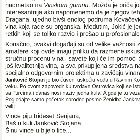
nadmetao na
Vinskom gumnu
. Možda je priča jo
interesantnija ako napomenemo da je njegov te
Dragana, ujedno bivši enolog podruma Kovačević 
vina koja rade su organska. Međutim, Jokić je je
retkih koji se toliko razvio i prešao u profesionalc
Konačno, ovakvi događaji su od velike važnosti 
amatere koji ovde imaju priliku da razmene iskus
stručnu procenu vina i savete koji će im pomoći
još kvalitetnija vina, a sva prikupljena sredstva
socijalno odgovornim projektima u zavičaju vinar
Janković Stojan
je bio čuveni uskočki vođa u Ravnim Ko
veku. Po ovom zapovedniku tvrđave Ostrovica koji se is
sa Turcima i danas nosi naziv jedna kula. A gde je tu ve
Pogledajte samo početak narodne pesme Ženidba Jankovi
veli:
Vince piju trideset Senjana,
Baš u kuli Janković Stojana.
Šinu vince u bijelo lice...