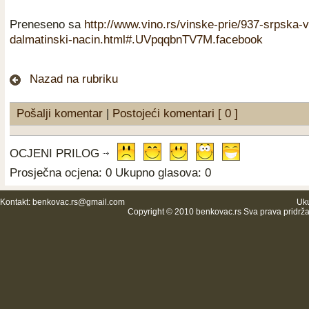
Preneseno sa
http://www.vino.rs/vinske-prie/937-srpska-v
dalmatinski-nacin.html#.UVpqqbnTV7M.facebook
Nazad na rubriku
Pošalji komentar
|
Postojeći komentari [ 0 ]
OCJENI PRILOG
Prosječna ocjena: 0 Ukupno glasova: 0
Kontakt:
benkovac.rs@gmail.com
Uku
Copyright © 2010 benkovac.rs Sva prava pridrž