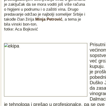
je zaključak da se mora voditi još više računa
o higijeni u podrumu i o zaštiti vina. Drugo
predavanje održao je najbolji somelijer Srbije i
takođe član žirija
Minja Petrović
, a tema je
bila vinski bon-ton.
fotke: Aca Bojković
Prisutni
većino
sopstve
već gro
kupuju.
je prošl
pobedni
Duško J
da zasa
vinograd
Dalmaci
je tehnologa i prešao u profesionalce, pa se ove 