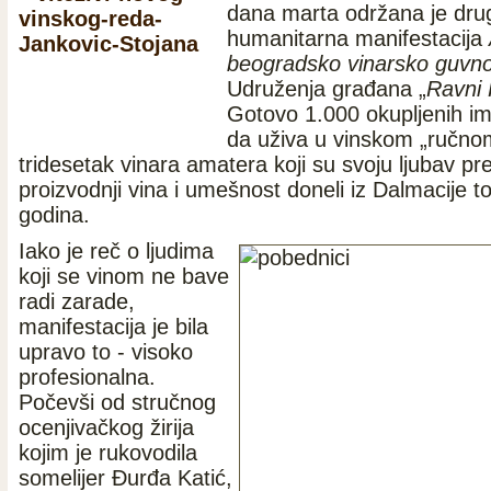
dana marta održana je dru
humanitarna manifestacija
beogradsko vinarsko guvn
Udruženja građana „
Ravni 
Gotovo 1.000 okupljenih ima
da uživa u vinskom „ručno
tridesetak vinara amatera koji su svoju ljubav p
proizvodnji vina i umešnost doneli iz Dalmacije t
godina.
Iako je reč o ljudima
koji se vinom ne bave
radi zarade,
manifestacija je bila
upravo to - visoko
profesionalna.
Počevši od stručnog
ocenjivačkog žirija
kojim je rukovodila
somelijer Đurđa Katić,