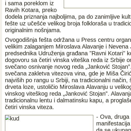
i sama poreklom iz
Ravih Kotara, preko
dodela priznanja najboljima, pa do zanimljive ku
fešte uz učešće velikog broja folkloraša u tradici
originalnim nošnjama.
Ovogodišnja fešta održana u Press centru organ
velikim zalaganjem Miroslava Alavanje i Nevena 
predsednika Udruženja građana "Ravni Kotari" ko
dogovoru sa četiri vinska viteška reda iz Srbije o
svečano osnivanje novog reda „Janković Stojan”
svečana zakletva vitezova vina, gde je Miša Čiri
najviših po rangu u Srbiji, na tradicionalni način
drveta loze, ustoličio Miroslava Alavanju u velik
vinskog viteškog reda „Janković Stojan”. Alavanja
tradicionalnu lentu i dalmatinsku kapu, a proglaš
četiri vinska viteza.
- Ova, druga
manifestacija
da se ukupan 