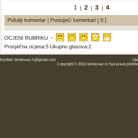
1
2
3
4
|
|
|
Pošalji komentar
|
Postojeći komentari [ 0 ]
OCJENI RUBRIKU
Prosječna ocjena:5 Ukupno glasova:2
Kontakt:
benkovac.rs@gmail.com
Uku
Copyright © 2010 benkovac.rs Sva prava pridrž