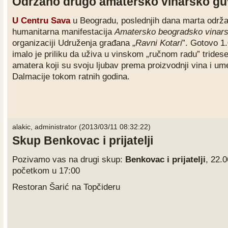
Održano drugo amatersko vinarsko g
U Centru Sava
u Beogradu, poslednjih dana marta održa
humanitarna manifestacija
Amatersko beogradsko vinar
organizaciji Udruženja građana „
Ravni Kotari
”. Gotovo 1
imalo je priliku da uživa u vinskom „ručnom radu” trides
amatera koji su svoju ljubav prema proizvodnji vina i um
Dalmacije tokom ratnih godina.
alakic, administrator (2013/03/11 08:32:22)
Skup Benkovac i prijatelji
Pozivamo vas na drugi skup:
Benkovac i prijatelji
,
22.0
početkom u 17:00
Restoran Šarić na Topčideru