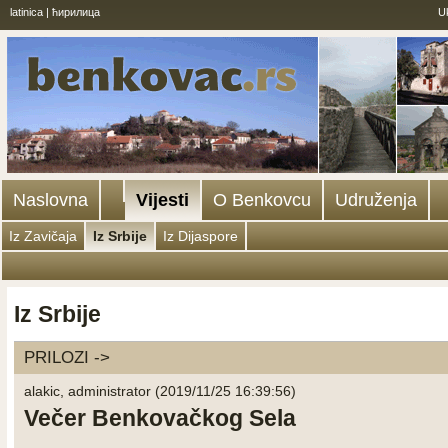
latinica
|
ћирилица
U
Naslovna
Vijesti
O Benkovcu
Udruženja
Iz Zavičaja
Iz Srbije
Iz Dijaspore
Iz Srbije
PRILOZI ->
alakic, administrator (2019/11/25 16:39:56)
Večer Benkovačkog Sela