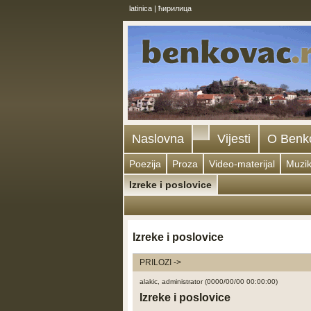
latinica
|
ћирилица
Naslovna
Vijesti
O Benk
Poezija
Proza
Video-materijal
Muzi
Izreke i poslovice
Izreke i poslovice
PRILOZI ->
alakic, administrator (0000/00/00 00:00:00)
Izreke i poslovice