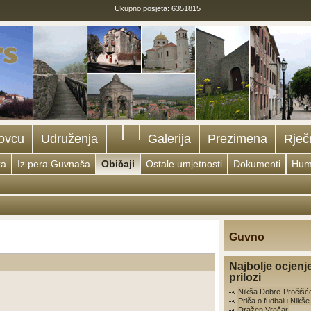
Ukupno posjeta: 6351815
ovcu
Udruženja
Galerija
Prezimena
Rječ
ka
Iz pera Guvnaša
Običaji
Ostale umjetnosti
Dokumenti
Hum
Guvno
Najbolje ocjenj
prilozi
Nikša Dobre-Pročišć
Priča o fudbalu Nikš
Dražen Vračar