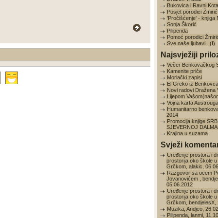
Bukovica i Ravni Kota
Posjet porodici Žmirić
'Pročišćenje' - knjig
Sonja Škorić
Pilipenda
Pomoć porodici Žmiri
Sve naše ljubavi...(I)
Najsvježiji prilo
Večer Benkovačkog 
Kamenite priče
Morlački zapisi
El Greko iz Benkovc
Novi radovi Dražena
Lijepom Vašom(našo
Vojna karta Austroug
Humanitarno benkov
2014
Promocija knjige SRB
SJEVERNOJ DALMAC
Krajina u suzama
Svježi komentar
Uređenje prostora i d
prostorija oko škole u
Grčkom, alakic, 06.0
Razgovor sa ocem P
Jovanovićem , bendje
05.06.2012
Uređenje prostora i d
prostorija oko škole u
Grčkom, bendjelesX, 
Muzika, Andjeo, 26.0
Pilipenda, lanmi, 11.1