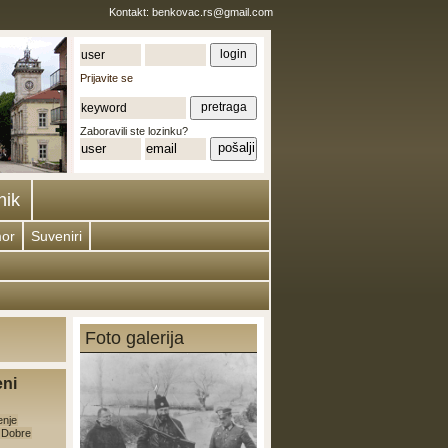
Kontakt:
benkovac.rs@gmail.com
Prijavite se
Zaboravili ste lozinku?
nik
or
Suveniri
Foto galerija
eni
enje
e Dobre