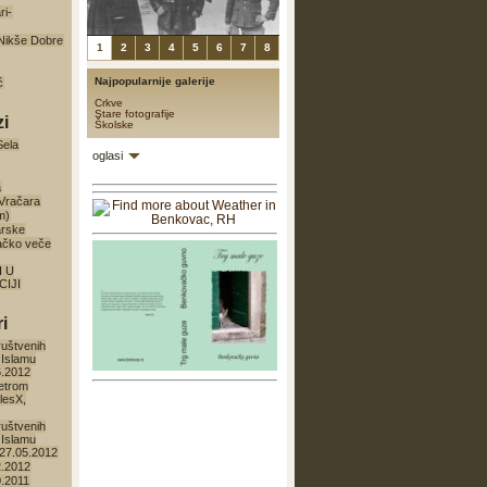
ri-
a Nikše Dobre
1
2
3
4
5
6
7
8
Najpopularnije galerije
ć
Crkve
Stare fotografije
zi
Školske
Sela
oglasi
a
 Vračara
m)
arske
ačko veče
I U
IJI
i
ruštvenih
 Islamu
6.2012
etrom
lesX,
ruštvenih
 Islamu
27.05.2012
2.2012
0.2011