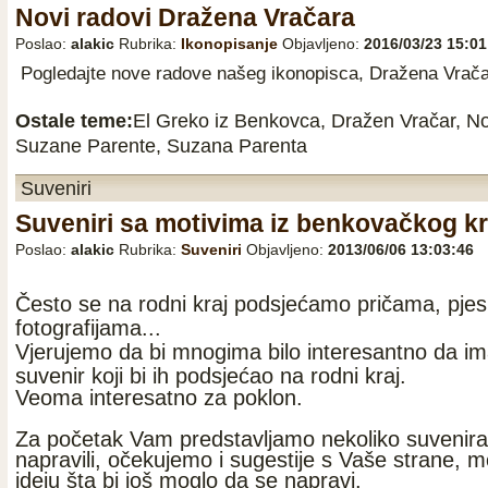
Novi radovi Dražena Vračara
Poslao:
alakic
Rubrika:
Ikonopisanje
Objavljeno:
2016/03/23 15:01
Pogledajte nove radove našeg ikonopisca, Dražena Vrač
Ostale teme:
El Greko iz Benkovca
,
Dražen Vračar
,
No
Suzane Parente
,
Suzana Parenta
Suveniri
Suveniri sa motivima iz benkovačkog kr
Poslao:
alakic
Rubrika:
Suveniri
Objavljeno:
2013/06/06 13:03:46
Često se na rodni kraj podsjećamo pričama, pj
fotografijama...
Vjerujemo da bi mnogima bilo interesantno da ima
suvenir koji bi ih podsjećao na rodni kraj.
Veoma interesatno za poklon.
Za početak Vam predstavljamo nekoliko suvenir
napravili, očekujemo i sugestije s Vaše strane, 
ideju šta bi još moglo da se napravi.