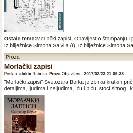
Ostale teme:
Morlački zapisi
,
Obavijest o štampanju i 
Iz bilježnice Simona Saivila (I)
,
Iz bilježnice Simona Saiv
Proza
Morlački zapisi
Poslao:
alakic
Rubrika:
Proza
Objavljeno:
2017/02/23 21:09:38
"Morlački zapisi" Svetozara Borka je zbirka kratkih pri
detaljima, ljudima i neljudima, iću i piću, stoci sitnog 