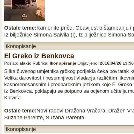
Ostale teme:
Kamenite priče
,
Obavijest o štampanju i 
Iz bilježnice Simona Saivila (I)
,
Iz bilježnice Simona Saiv
Ikonopisanje
El Greko iz Benkovca
Poslao:
alakic
Rubrika:
Ikonopisanje
Objavljeno:
2016/04/26 13:56
Slika čuvenog umjetnika grčkog porijekla čeka povratak k
Velika darovitost i nesumnjivost vladanja različitim likovni
kasnorenesansnim i predbaroknim jezikom koje El Greko p
iz Benkovca, poklapaju se potpuno sa ocjenom učitelja mu i 
Klovića
Ostale teme:
Novi radovi Dražena Vračara
,
Dražen Vr
Suzane Parente
,
Suzana Parenta
Ikonopisanje