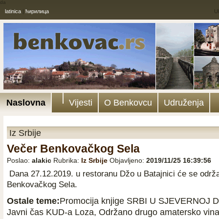
da
latinica
|
ћирилица
U
Naslovna
Vijesti
O Benkovcu
Udruženja
Iz Srbije
Večer Benkovačkog Sela
Poslao:
alakic
Rubrika:
Iz Srbije
Objavljeno:
2019/11/25 16:39:56
Dana 27.12.2019. u restoranu Džo u Batajnici će se održa
Benkovačkog Sela.
Ostale teme:
Promocija knjige SRBI U SJEVERNOJ 
Javni čas KUD-a Loza
,
Održano drugo amatersko vin