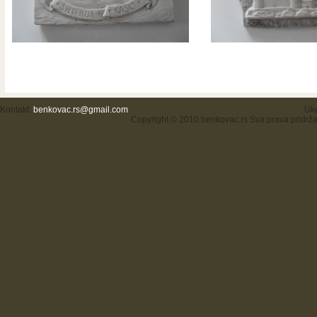
Kontakt:
benkovac.rs@gmail.com
Uku
Copyright © 2010 benkovac.rs Sva prava pridrž